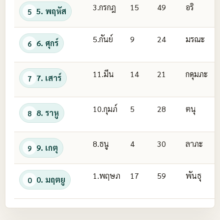
3.กรกฎ
15
49
อริ
5. พฤหัส
5
5.กันย์
9
24
มรณะ
6. ศุกร์
6
11.มีน
14
21
กดุมภะ
7. เสาร์
7
10.กุมภ์
5
28
ตนุ
8. ราหู
8
8.ธนู
4
30
ลาภะ
9. เกตุ
9
1.พฤษภ
17
59
พันธุ
0. มฤตยู
0