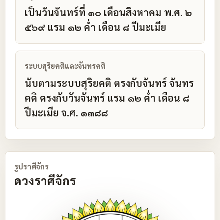
เป็นวันจันทร์ที่ ๑๐ เดือนสิงหาคม พ.ศ. ๒
๕๖๙ แรม ๑๒ ค่ำ เดือน ๘ ปีมะเมีย
ระบบสุริยคติและจันทรคติ
นับตามระบบสุริยคติ ตรงกับจันทร์ จันทร
คติ ตรงกับวันจันทร์ แรม ๑๒ ค่ำ เดือน ๘
ปีมะเมีย จ.ศ. ๑๓๘๘
รูปราศีจักร
ดวงราศีจักร