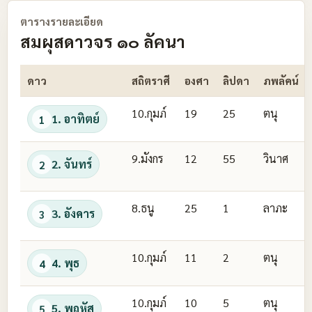
ตารางรายละเอียด
สมผุสดาวจร ๑๐ ลัคนา
ดาว
สถิตราศี
องศา
ลิปดา
ภพลัคน์
10.กุมภ์
19
25
ตนุ
1. อาทิตย์
1
9.มังกร
12
55
วินาศ
2. จันทร์
2
8.ธนู
25
1
ลาภะ
3. อังคาร
3
10.กุมภ์
11
2
ตนุ
4. พุธ
4
10.กุมภ์
10
5
ตนุ
5. พฤหัส
5