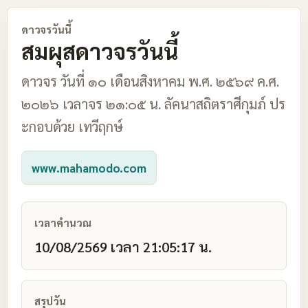
ดาวจรวันนี้
สมผุสดาวจรวันนี้
ดาวจร วันที่ ๑๐ เดือนสิงหาคม พ.ศ. ๒๕๖๙ ค.ศ.
๒๐๒๖ เวลาจร ๒๑:๐๕ น. ลัคนาสถิตราศีกุมภ์ ปร
ะกอบด้วย เทวีฤกษ์
www.mahamodo.com
เวลาคำนวณ
10/08/2569 เวลา 21:05:17 น.
สรุปวัน