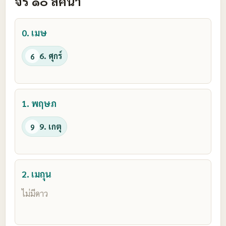
จร ๑๐ ลัคนา
0. เมษ
6. ศุกร์
6
1. พฤษภ
9. เกตุ
9
2. เมถุน
ไม่มีดาว