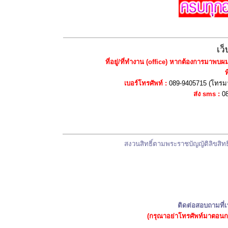
เว
ที่อยู่
/ที่ทำงาน
(office)
หากต้องการมาพบผ
ท
เบอร์
โทรศัพท์
:
089-9405715
(โทรมา
ส่ง
sms :
0
สงวนสิทธิ์ตามพระราชบัญญัติลิขสิทธ
ติดต่อ
สอบถามที่เ
(กรุณาอย่าโทรศัพท์มาตอนก