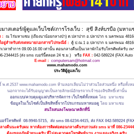
็บมาสเตอร์/ผู้ดูแลเว็บไซต์/ภารโรงเว็บ
: สุขี สิงห์บรบือ (
มหา
แ
ม
:
ณ ไร่มหาแซม (เถียงนาน้อยกลางป่า) ต.ปลาปาก อ.ปลาปาก จ.นครพนม 481
ี่อยู่สำหรับส่งจดหมาย/เอกสาร/ไปรษณีย์
:
ตู้ ป.ณ.1 อ.ปลาปาก จ.นครพนม 4816
เวลาทำการ 09.00-16.00 เท่านั้น
ตอนกลางคืนเป็นเวลาพักไม่รับโทรศัพท์ครับ เพร
86-2344415
(ส่ง
sms
เบอร์นี้ตลอด 24 ช.ม.)
หรือ
FAX
:
042-589224 (FAX Auto
E-mail
:
computersam@hotmail.com
www.mahamodo.com
ประวัติผู้ดูแลเว็บ
ิ์ พ.ศ.2537
www.mahamodo.com
ห้ามลอกเลียนไม่ว่าส่วน
ใดส่วนหนึ่ง
หรือทั้งห
นอกจาก
จะ
ได้รับอนุญาต
เป็นลายลักษณ์อักษร
จากเจ้าของลิขสิทธิ์เท่านั้น
ออกแบบ/ควบคุมดูแล/
บริหาร
จ
ัดการ
เว็บไซต์ทั้งหมด
โดย
มหาแซม
ข้อมูลในเว็บไซต์เป็นลิขสิทธิ์จากโปรแกรมมหาหมอดู
โดย มหาแซม
สนใจสนลงโฆษณาคลิกที่นี่
บอร์
โทร
ศัพท์
08-9940-5715
,
ส่ง
sms 08-6234-4415,
ส่ง
FAX
042-589224 (FA
ลางคืนนะครับผม หากต้องการติดต่อตอนกลางคืนรบกวนส่ง sms มาที่ 086-2344
ต้องขออภัยด้วยนะครับ ที่ไม่สะดวกคุยโทรศัพท์นาน งานเยอะจริงๆ ครับ