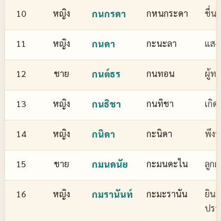
10
หญิง
กนกรดา
กหนกระดา
ชื่
11
หญิง
กนดา
กะนะลา
แสงส
12
ชาย
กนต์ธร
กนทอน
ผู้ทร
13
หญิง
กนธิชา
กนทิชา
เกิด
14
หญิง
กนิดา
กะนิดา
พึงพ
15
ชาย
กมนดนัย
กะมนดะไน
ลูกผ
16
หญิง
กมรานันท์
กะมะรานัน
ยินด
ปรา