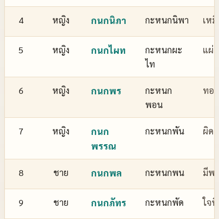
4
หญิง
กนกนิภา
กะหนกนิพา
เหม
5
หญิง
กนกไผท
กะหนกผะ
แผ่
ไท
6
หญิง
กนกพร
กะหนก
ทอง
พอน
7
หญิง
กนก
กะหนกพัน
ผิด
พรรณ
8
ชาย
กนกพล
กะหนกพน
มีพล
9
ชาย
กนกภัทร
กะหนกพัด
ใจที