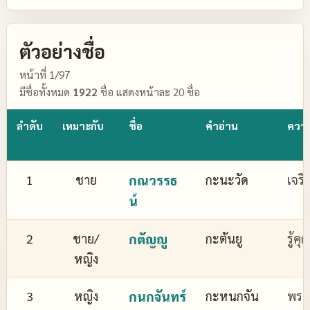
ตัวอย่างชื่อ
หน้าที่ 1/97
มีชื่อทั้งหมด
1922
ชื่อ แสดงหน้าละ 20 ชื่อ
ลำดับ
เหมาะกับ
ชื่อ
คำอ่าน
ควา
1
ชาย
กณวรรธ
กะนะวัด
เจริ
น์
2
ชาย/
กตัญญู
กะตันยู
รู้ค
หญิง
3
หญิง
กนกจันทร์
กะหนกจัน
พระจ