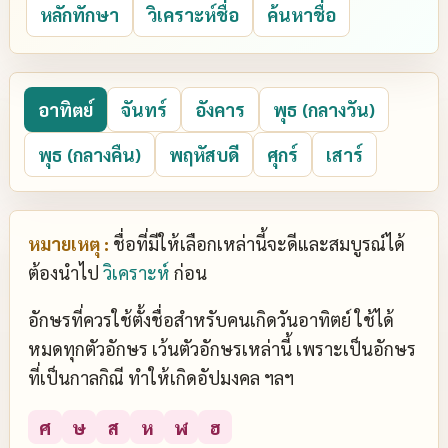
หลักทักษา
วิเคราะห์ชื่อ
ค้นหาชื่อ
อาทิตย์
จันทร์
อังคาร
พุธ (กลางวัน)
พุธ (กลางคืน)
พฤหัสบดี
ศุกร์
เสาร์
หมายเหตุ :
ชื่อที่มีให้เลือกเหล่านี้จะดีและสมบูรณ์ได้
ต้องนำไป
วิเคราะห์
ก่อน
อักษรที่ควรใช้ตั้งชื่อสำหรับคนเกิดวันอาทิตย์ ใช้ได้
หมดทุกตัวอักษร เว้นตัวอักษรเหล่านี้ เพราะเป็นอักษร
ที่เป็นกาลกิณี ทำให้เกิดอัปมงคล ฯลฯ
ศ
ษ
ส
ห
ฬ
ฮ