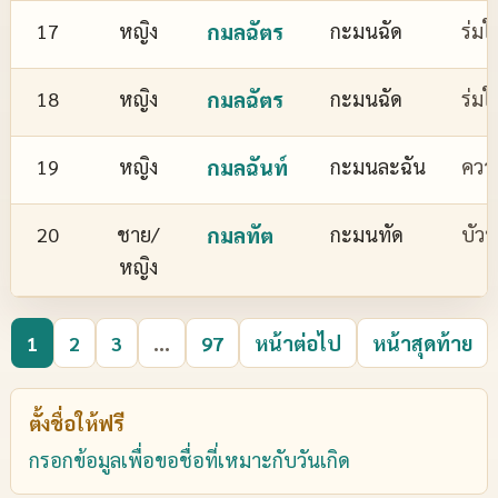
17
หญิง
กมลฉัตร
กะมนฉัด
ร่มใ
18
หญิง
กมลฉัตร
กะมนฉัด
ร่มใ
19
หญิง
กมลฉันท์
กะมนละฉัน
ควา
20
ชาย/
กมลทัต
กะมนทัด
บัว
หญิง
1
2
3
...
97
หน้าต่อไป
หน้าสุดท้าย
ตั้งชื่อให้ฟรี
กรอกข้อมูลเพื่อขอชื่อที่เหมาะกับวันเกิด