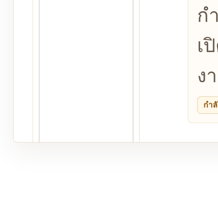
กำ
เป
งา
กำลั