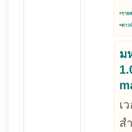
รายล
ดาวน
ม
1.
m
เว
สำ