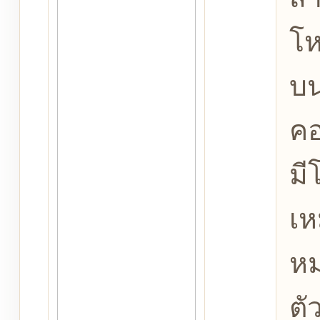
โห
บ
คอ
มี
เห
หม
ตั