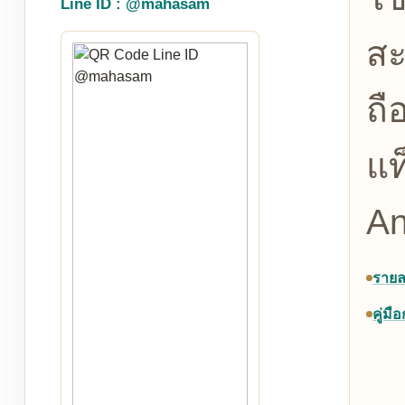
Line ID : @mahasam
ส
ถื
แท
An
รายล
คู่มื