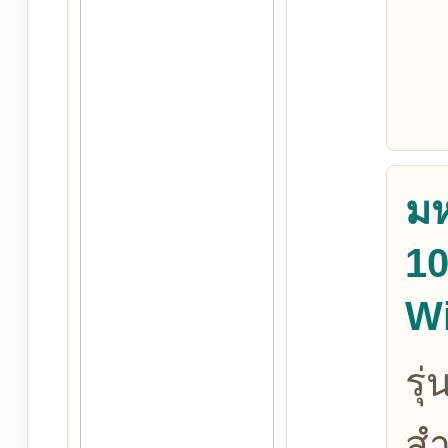
ม
10
W
รุ
สำ