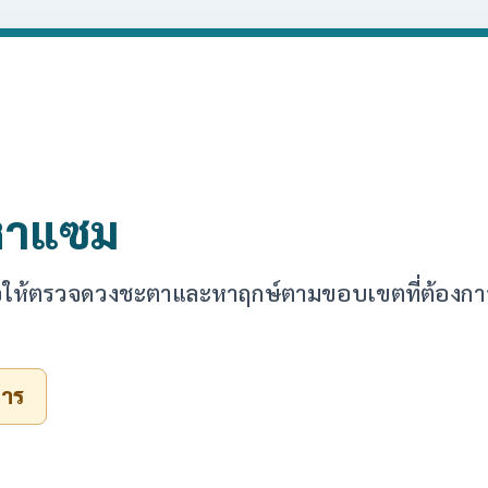
หาแซม
พื่อให้ตรวจดวงชะตาและหาฤกษ์ตามขอบเขตที่ต้องกา
คาร