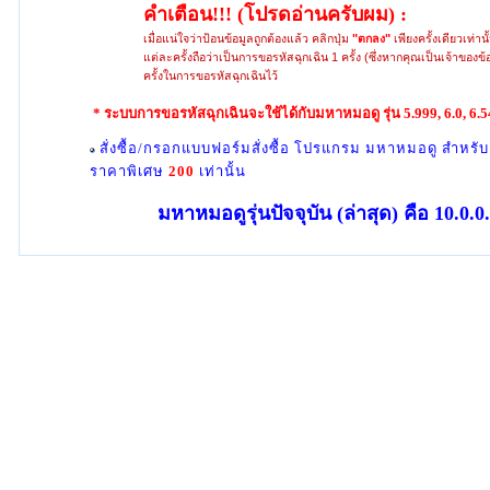
คำเตือน!!!
(โปรดอ่านครับผม)
:
เมื่อแน่ใจว่าป้อนข้อมูลถูกต้องแล้ว คลิกปุ่ม
"ตกลง"
เพียงครั้งเดียวเท่า
แต่ละครั้งถือว่า
เป็นการ
ขอรหัสฉุกเฉิน 1 ครั้ง
(ซึ่งหากคุณเป็นเจ้าของข้อม
ครั้งในการขอรหัสฉุกเฉินไว้
* ระบบการขอรหัสฉุกเฉินจะใช้ได้กับมหาหมอดู รุ่น 5.999, 6.0, 6.54,
สั่งซื้อ/กรอกแบบฟอร์มสั่งซื้อ โปรแกรม มหาหมอดู สำหรับเ
ราคาพิเศษ
200
เท่านั้น
มหาหมอดูรุ่นปัจจุบัน (ล่าสุด) คือ 10.0