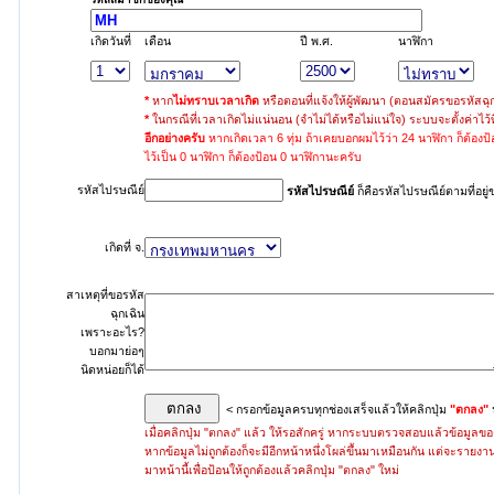
เกิด
วันที่
เดือน
ปี พ.ศ.
นาฬิกา
*
หาก
ไม่ทราบเวลาเกิด
หรือตอนที่แจ้งให้ผู้พัฒนา
(ตอนสมัครขอรหัสฉุกเ
*
ในกรณีที่เวลาเกิดไม่แน่นอน (จำไม่ได้หรือไม่แน่ใจ) ระบบจะตั้งค่าไว้ท
อีกอย่างครับ
หากเกิดเวลา 6 ทุ่ม
ถ้าเคยบอกผมไว้ว่า 24 นาฬิกา ก็ต้องป
ไว้เป็น 0 นาฬิกา ก็ต้องป้อน 0 นาฬิกานะครับ
รหัสไปรษณีย์
รหัสไปรษณีย์
ก็คือรหัสไปรษณีย์ตามที่อยู
เกิดที่ จ.
สาเหตุที่ขอรหัส
ฉุกเฉิน
เพราะอะไร?
บอกมาย่อๆ
นิดหน่อยก็ได้
<
กรอกข้อมูลครบทุกช่องเสร็จแล้วให้คลิกปุ่ม
"ตกลง"
เมื่อคลิกปุ่ม "ตกลง" แล้ว ให้รอสักครู่ หากระบบตรวจสอบแล้วข้อมูลของค
หากข้อมูลไม่ถูกต้องก็จะมีอีกหน้าหนึ่งโผล่ขึ้นมาเหมือนกัน แต่จะรายงาน
มาหน้านี้เพื่อป้อนให้ถูกต้องแล้วคลิกปุ่ม "ตกลง" ใหม่