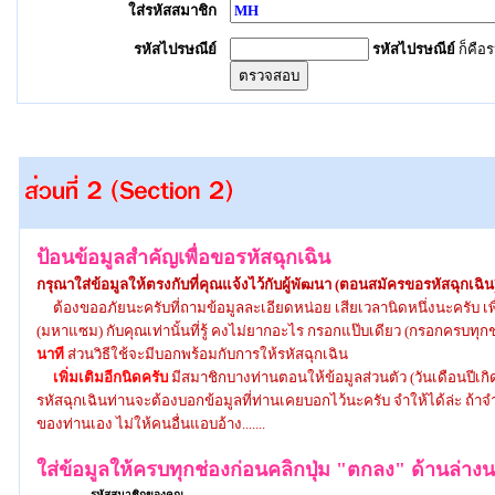
ใส่รหัสสมาชิก
รหัสไปรษณีย์
รหัสไปรษณีย์
ก็คือร
ป้อนข้อมูลสำคัญเพื่อขอรหัสฉุกเฉิน
กรุณาใส่ข้อมูลให้ตรงกับที่
คุณแจ้ง
ไว้กับผู้พัฒนา
(ตอนสมัครขอรหัสฉุกเฉิน
ต้องขออภัยนะครับที่ถามข้อมูลละเอียดหน่อย เสียเวลานิดหนึ่งนะครับ เพื่อ
(มหาแซม) กับคุณเท่านั้นที่รู้ คงไม่ยากอะไร กรอกแป๊บเดียว (กรอกครบทุกช่
นาที
ส่วนวิธีใช้จะมีบอกพร้อมกับการให้รหัสฉุกเฉิน
เพิ่มเติมอีกนิดครับ
มีสมาชิกบางท่านตอนให้ข้อมูลส่วนตัว (วันเดือนปีเ
รหัสฉุกเฉินท่านจะต้องบอกข้อมูลที่ท่านเคยบอกไว้นะครับ จำให้ได้ล่ะ ถ้าจ
ของท่านเอง ไม่ให้คนอื่นแอบอ้าง.......
ใส่ข้อมูลให้ครบทุกช่องก่อนคลิกปุ่ม "ตกลง" ด้านล่าง
รหัสสมาชิกของคุณ