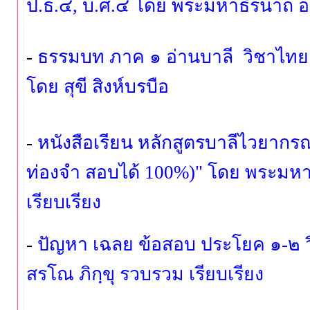
ป.ธ.๔, บ.ศ.๔ โดย พระมหาธีรนาถ อคฺ
-
ธรรมบท ภาค ๑ อ่านบาลี วิชาไทยเ
โดย สุขี สิงห์บรบือ
-
หนังสือเรียน หลักสูตรบาลีไวยา
ท่องจำ สอบได้ 100
%
)" โดย พระมหา
เรียบเรียง
-
ปัญหา เฉลย ข้อสอบ ประโยค ๑-๒ วิ
สรโณ ภิกฺขุ รวบรวม เรียบเรียง