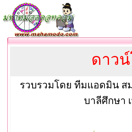
ดาวน
รวบรวมโดย ทีมแอดมิน ส
บาลีศึกษา เ