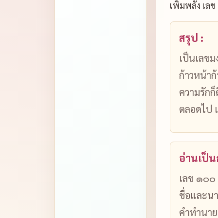
เพิ่มพลัง เล
สรุป :
เป็นเลขมง
ก้าวหน้าก
ความรักก็
ตลอดไป เล
อ่านเป็
เลข ๑๐๐ 
ชื่อและนา
คำทำนาย 