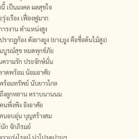
ี้ เป็นมงคล ผลสุขใจ
ะรุ่งเรือง เฟื่องฟูมาก
ก การงาน ตำแหน่งสูง
ปรากฏก้อง ดังยางยูง (ยาง,ยูง คือชื่อต้นไม้สูง)
มบูรณ์สุข หมดทุกข์ภัย
านความรัก ประจักษ์มั่น
น ฉลาดพร้อม น้อมอาศัย
 พร้อมทรัพย์ นับยาวไกล
ป ถึงลูกหลาน ตราบนานนม
นพึ่งพิง อิงอาศัย
 คนอบอุ่น บุญสร้างสม
ดีนัก จักภิรมย์
 ความรุ่งโรจน์ น่าโปรดปานฯ