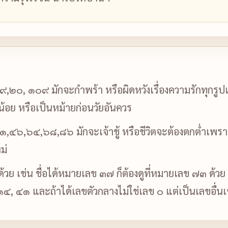
,๒๐, ๑๐๙ มักจะกำพร้า หรือผิดหวังเรื่องความรักทุกรูปแบ
ียน้อย หรือเป็นหม้ายก่อนวัยอันควร
๔๖,๖๔,๖๘,๘๖ มักจะเจ้าชู้ หรือชีวิตจะต้องตกต่ำเพราะผู้
ม่
บด้วย เช่น ชื่อได้หมายเลข ๓๗ ก็ต้องดูที่หมายเลข ๗๓ ด้วย
 ๑๔, ๔๑ และถ้าได้เลขตัวกลางไม่ใช่เลข ๐ แต่เป็นเลขอื่