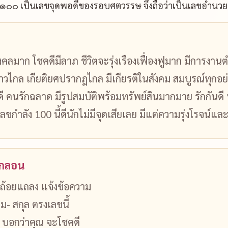
ข ๑๐๐ เป็นเลขจุดพอดีของรอบศตวรรษ จึงถือว่าเป็นเลขอำนวย
คลมาก โชคดีมีลาภ ชีวิตจะรุ่งเรืองเฟื่องฟูมาก มีการงานต
้าวไกล เกียติยศปรากฎไกล มีเกียรติในสังคม สมบูรณ์ทุกอย่า
ดี คนรักฉลาด มีรูปสมบัติพร้อมทรัพย์สินมากมาย รักกันดี
ขกำลัง 100 นี้ดีนักไม่มีจุดเสียเลย มีแต่ความรุ่งโรจน์แล
นกลอน
ถ้อยแถลง แจ้งข้อความ
ม- สกุล ตรงเลขนี้
บอกว่าคุณ จะโชคดี