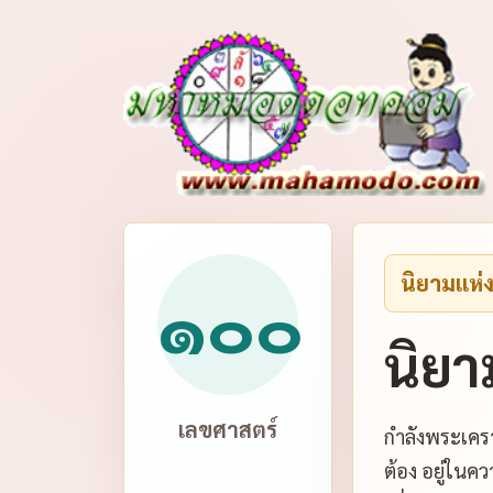
นิยามแห่
๑๐๐
นิย
เลขศาสตร์
กำลังพระเครา
ต้อง อยู่ในค