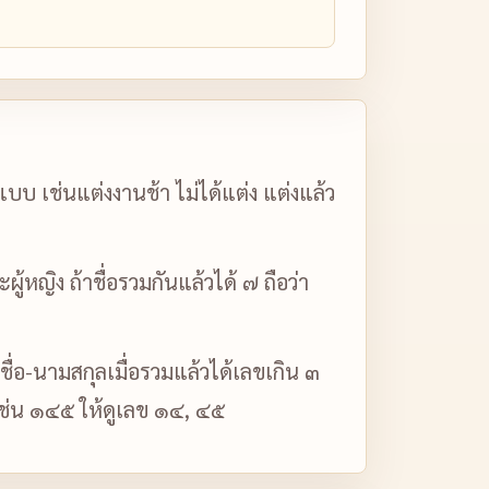
บ เช่นแต่งงานช้า ไม่ได้แต่ง แต่งแล้ว
หญิง ถ้าชื่อรวมกันแล้วได้ ๗ ถือว่า
 ชื่อ-นามสกุลเมื่อรวมแล้วได้เลขเกิน ๓
นเช่น ๑๔๕ ให้ดูเลข ๑๔, ๔๕