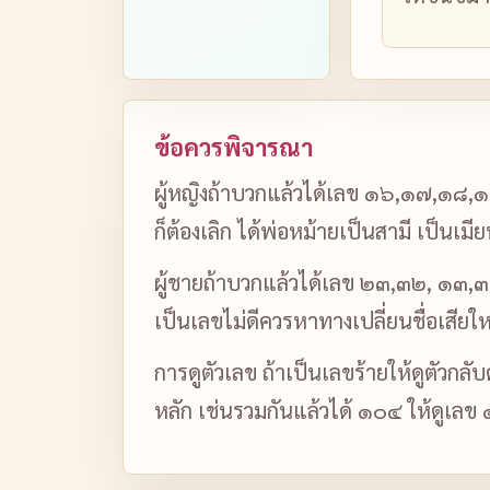
ข้อควรพิจารณา
ผู้หญิงถ้าบวกแล้วได้เลข ๑๖,๑๗,๑๘,๑๙
ก็ต้องเลิก ได้พ่อหม้ายเป็นสามี เป็นเม
ผู้ชายถ้าบวกแล้วได้เลข ๒๓,๓๒, ๑๓,๓๑,
เป็นเลขไม่ดีควรหาทางเปลี่ยนชื่อเสียให
การดูตัวเลข ถ้าเป็นเลขร้ายให้ดูตัวกลั
หลัก เช่นรวมกันแล้วได้ ๑๐๔ ให้ดูเลข