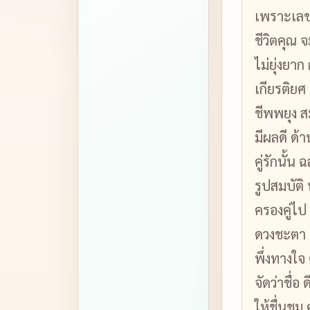
เพราะเลขน
ชีวิตคุณ จ
ไม่ยุ่งยา
เกียรติยศ 
ชีพพยุง ส
มีผลดี ด้
คู่รักนั้
รูปสมบัติ
ครองคู่ไ
ดวงชะตา ค
พึ่งทางใจ
จัดว่าชื่อ 
ให้ชื่นชม