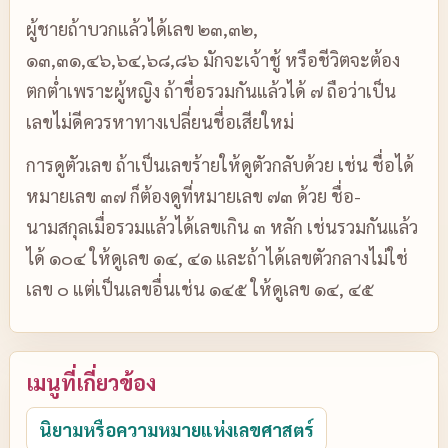
ผู้ชายถ้าบวกแล้วได้เลข ๒๓,๓๒,
๑๓,๓๑,๔๖,๖๔,๖๘,๘๖ มักจะเจ้าชู้ หรือชีวิตจะต้อง
ตกต่ำเพราะผู้หญิง ถ้าชื่อรวมกันแล้วได้ ๗ ถือว่าเป็น
เลขไม่ดีควรหาทางเปลี่ยนชื่อเสียใหม่
การดูตัวเลข ถ้าเป็นเลขร้ายให้ดูตัวกลับด้วย เช่น ชื่อได้
หมายเลข ๓๗ ก็ต้องดูที่หมายเลข ๗๓ ด้วย ชื่อ-
นามสกุลเมื่อรวมแล้วได้เลขเกิน ๓ หลัก เช่นรวมกันแล้ว
ได้ ๑๐๔ ให้ดูเลข ๑๔, ๔๑ และถ้าได้เลขตัวกลางไม่ใช่
เลข ๐ แต่เป็นเลขอื่นเช่น ๑๔๕ ให้ดูเลข ๑๔, ๔๕
เมนูที่เกี่ยวข้อง
นิยามหรือความหมายแห่งเลขศาสตร์