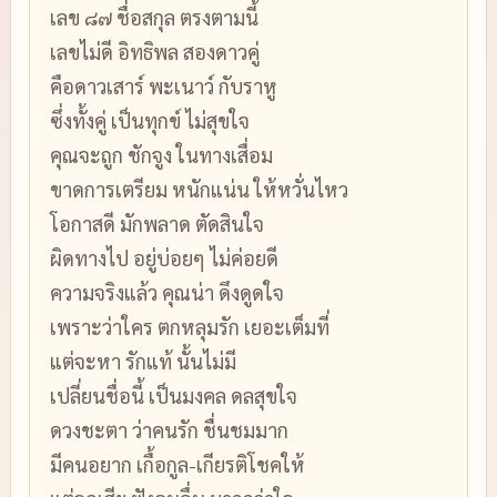
เลข ๘๗ ชื่อสกุล ตรงตามนี้
เลขไม่ดี อิทธิพล สองดาวคู่
คือดาวเสาร์ พะเนาว์ กับราหู
ซึ่งทั้งคู่ เป็นทุกข์ ไม่สุขใจ
คุณจะถูก ชักจูง ในทางเสื่อม
ขาดการเตรียม หนักแน่น ให้หวั่นไหว
โอกาสดี มักพลาด ตัดสินใจ
ผิดทางไป อยู่บ่อยๆ ไม่ค่อยดี
ความจริงแล้ว คุณน่า ดึงดูดใจ
เพราะว่าใคร ตกหลุมรัก เยอะเต็มที่
แต่จะหา รักแท้ นั้นไม่มี
เปลี่ยนชื่อนี้ เป็นมงคล ดลสุขใจ
ดวงชะตา ว่าคนรัก ชื่นชมมาก
มีคนอยาก เกื้อกูล-เกียรติโชคให้