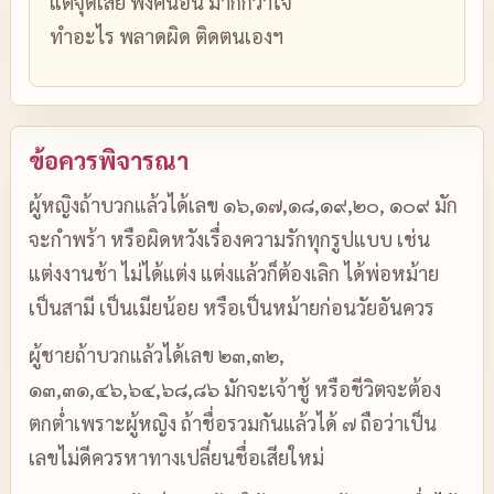
แต่จุดเสีย ฟังคนอื่น มากกว่าใจ
ทำอะไร พลาดผิด ติดตนเองฯ
ข้อควรพิจารณา
ผู้หญิงถ้าบวกแล้วได้เลข ๑๖,๑๗,๑๘,๑๙,๒๐, ๑๐๙ มัก
จะกำพร้า หรือผิดหวังเรื่องความรักทุกรูปแบบ เช่น
แต่งงานช้า ไม่ได้แต่ง แต่งแล้วก็ต้องเลิก ได้พ่อหม้าย
เป็นสามี เป็นเมียน้อย หรือเป็นหม้ายก่อนวัยอันควร
ผู้ชายถ้าบวกแล้วได้เลข ๒๓,๓๒,
๑๓,๓๑,๔๖,๖๔,๖๘,๘๖ มักจะเจ้าชู้ หรือชีวิตจะต้อง
ตกต่ำเพราะผู้หญิง ถ้าชื่อรวมกันแล้วได้ ๗ ถือว่าเป็น
เลขไม่ดีควรหาทางเปลี่ยนชื่อเสียใหม่