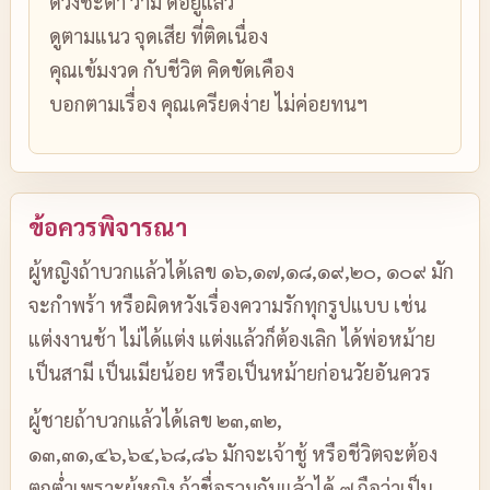
ดวงชะตา ว่ามี ดีอยู่แล้ว
ดูตามแนว จุดเสีย ที่ติดเนื่อง
คุณเข้มงวด กับชีวิต คิดขัดเคือง
บอกตามเรื่อง คุณเครียดง่าย ไม่ค่อยทนฯ
ข้อควรพิจารณา
ผู้หญิงถ้าบวกแล้วได้เลข ๑๖,๑๗,๑๘,๑๙,๒๐, ๑๐๙ มัก
จะกำพร้า หรือผิดหวังเรื่องความรักทุกรูปแบบ เช่น
แต่งงานช้า ไม่ได้แต่ง แต่งแล้วก็ต้องเลิก ได้พ่อหม้าย
เป็นสามี เป็นเมียน้อย หรือเป็นหม้ายก่อนวัยอันควร
ผู้ชายถ้าบวกแล้วได้เลข ๒๓,๓๒,
๑๓,๓๑,๔๖,๖๔,๖๘,๘๖ มักจะเจ้าชู้ หรือชีวิตจะต้อง
ตกต่ำเพราะผู้หญิง ถ้าชื่อรวมกันแล้วได้ ๗ ถือว่าเป็น