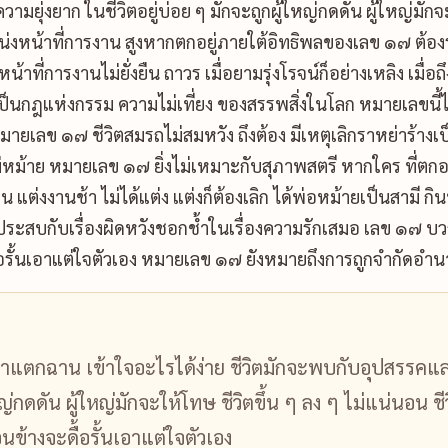
มยุ่งยาก ในชีวิตอยู่บ่อย ๆ มักจะถูกผู้ใหญ่กดดัน ผู้ใหญ่มักจ
หน่งหน้าที่การงาน สูงหากตกอยู่ภายใต้อิทธิพลของเลข ๑๗ ต้อง
น้าที่การงานไม่ยั่งยืน ถาวร เมื่อยามรุ่งโรจน์ก็อย่างเหลิง เมื
เป็นกฎแห่งกรรม ความไม่เที่ยง ของสรรพสิ่งในโลก หมายเลขนี้ไม
ายเลข ๑๗ ชีวิตสมรถไม่สมหวัง ถึงต้อง มีเหตุเลิกราหย่าร้างเป็
หม้าย หมายเลข ๑๗ ยิ่งไม่เหมาะกับสุภาพสตรี หากใคร ที่ตกอยู
ฃ่น แต่งงานช้า ไม่ได้แต่ง แต่งก็ต้องเลิก ได้พ่อหม้ายเป็นสามี
ระสบกับเรื่องผิดหวังชอกช้ำในเรื่องความรักเสมอ เลข ๑๗ บวก
้อรั้นเอาแต่ใจตัวเอง หมายเลข ๑๗ ยังหมายถึงการถูกจำกัดอำ
าแตกฉาน เข้าใจอะไรได้ง่าย ชีวิตมักจะพบกับอุปสรรคและค
หญ่กดดัน ผู้ใหญ่มักจะให้โทษ ชีวิตขึ้น ๆ ลง ๆ ไม่แน่นอน ช
นข้างจะดื้อรั้นเอาแต่ใจตัวเอง