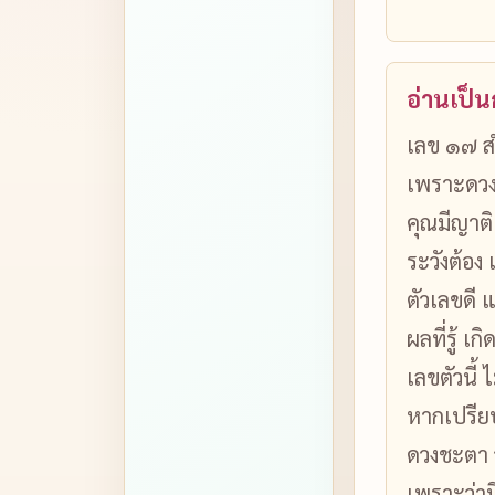
อ่านเป็
เลข ๑๗ สำ
เพราะดวงด
คุณมีญาติ
ระวังต้อง 
ตัวเลขดี แ
ผลที่รู้ เ
เลขตัวนี้ 
หากเปรีย
ดวงชะตา ว
เพราะว่าม