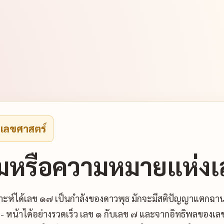
งเลขศาสตร์
มหรือความหมายแห่งเ
ะห์ได้เลข ๑๗ เป็นกำลังของดาวพุธ มักจะมีสติปัญญาแตกฉาน เข
ง- หน้าได้อย่างรวดเร็ว เลข ๑ กับเลข ๗ และจากอิทธิพลของเล