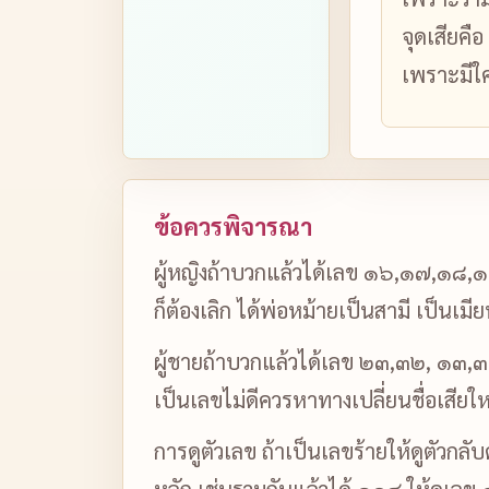
จุดเสียคือ
เพราะมีใ
ข้อควรพิจารณา
ผู้หญิงถ้าบวกแล้วได้เลข ๑๖,๑๗,๑๘,๑๙
ก็ต้องเลิก ได้พ่อหม้ายเป็นสามี เป็นเม
ผู้ชายถ้าบวกแล้วได้เลข ๒๓,๓๒, ๑๓,๓๑,
เป็นเลขไม่ดีควรหาทางเปลี่ยนชื่อเสียให
การดูตัวเลข ถ้าเป็นเลขร้ายให้ดูตัวกลั
หลัก เช่นรวมกันแล้วได้ ๑๐๔ ให้ดูเลข