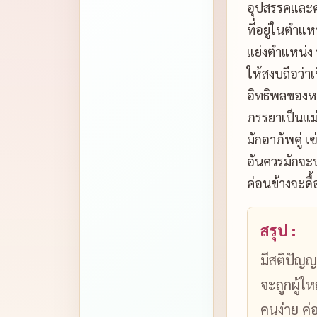
อุปสรรคและควา
ที่อยู่ในตำแ
แย่งตำแหน่ง ห
ให้สงบถือว่า
อิทธิพลของหม
ภรรยาเป็นแม่
มักอาภัพคู่ เ
อันควรมักจะป
ค่อนข้างจะดื
สรุป :
มีสติปัญญ
จะถูกผู้ใ
คนง่าย ค่อ