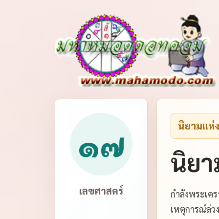
นิยามแห่
๑๗
นิยา
เลขศาสตร์
กำลังพระเครา
เหตุการณ์ล่ว