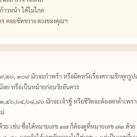
 ก้าวหน้า ได้ไม่ไกล
คร คอยขัดขวาง ดวงของคุณฯ
,๒๐, ๑๐๙ มักจะกำพร้า หรือผิดหวังเรื่องความรักทุกรูปแบ
ียน้อย หรือเป็นหม้ายก่อนวัยอันควร
๔๖,๖๔,๖๘,๘๖ มักจะเจ้าชู้ หรือชีวิตจะต้องตกต่ำเพราะผู้
ม่
บด้วย เช่น ชื่อได้หมายเลข ๓๗ ก็ต้องดูที่หมายเลข ๗๓ ด้วย
 ๑๔, ๔๑ และถ้าได้เลขตัวกลางไม่ใช่เลข ๐ แต่เป็นเลขอื่