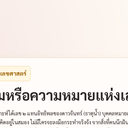
งเลขศาสตร์
มหรือความหมายแห่งเ
าะห์ได้เลข ๒ แทนอิทธิพลของดาวจันทร์ (ธาตุน้ำ) บุคคลหมาย
ักคิดอยู่ในสมอง ไม่มีใครจะลงมือกระทำจริงจัง จากสิ่งที่คนน