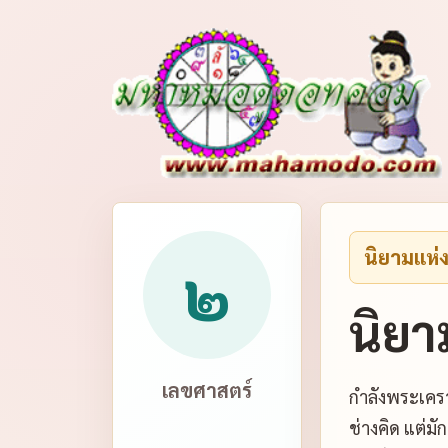
นิยามแห่
๒
นิยา
เลขศาสตร์
กำลังพระเคร
ช่างคิด แต่ม