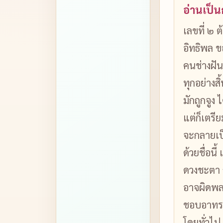
อ่านเป็
เลขที่ ๒ ต
อิทธิพล 
คนช่างฝัน
ทุกอย่างส
มักถูกจูง 
แต่ก็เตรี
จะกลายเป็
ด้วยชื่อน
ดวงชะตา ถ
อาจผิดพล
ชอบอาทร 
โดยทั่วไป ช