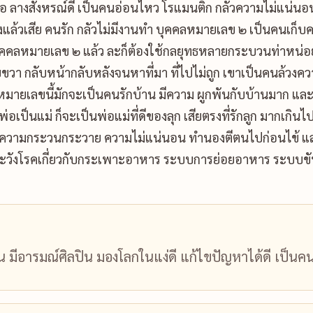
อ ลางสังหรณ์ดี เป็นคนอ่อนไหว โรแมนติก กลัวความไม่แน่นอน
้งแล้วเสีย คนรัก กลัวไม่มีงานทำ บุคคลหมายเลข ๒ เป็นคนเก็
ุคคลหมายเลข ๒ แล้ว ละก็ต้องใช้กลยุทธหลายกระบวนท่าหน่
า กลับหน้ากลับหลังจนหาที่มา ที่ไปไม่ถูก เขาเป็นคนล้วงคว
คคลหมายเลขนี้มักจะเป็นคนรักบ้าน มีความ ผูกพันกับบ้านมาก แล
่อเป็นแม่ ก็จะเป็นพ่อแม่ที่ดีของลุก เสียตรงที่รักลูก มากเกิน
คือ ความกระวนกระวาย ความไม่แน่นอน ทำนองตีตนไปก่อนไข้ แ
ะวังโรคเกี่ยวกับกระเพาะอาหาร ระบบการย่อยอาหาร ระบบขับถ
ัน มีอารมณ์ศิลปิน มองโลกในแง่ดี แก้ไขปัญหาได้ดี เป็นคนเอ