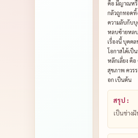
คือ มีญาณหรื
กลัวถูกทอดทิ
ความลับกับบ
หลบซ้ายหลบขว
เรื่องนี้ บุ
โอกาสได้เป็นพ
หลีกเลี่ยง 
สุขภาพ ควรร
อก เป็นต้น
สรุป :
เป็นช่างฝ