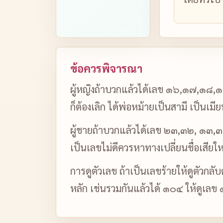
ข้อควรพิจารณา
ผู้หญิงถ้าบวกแล้วได้เลข ๑๖,๑๗,๑๘,๑๙
ก็ต้องเลิก ได้พ่อหม้ายเป็นสามี เป็นเม
ผู้ชายถ้าบวกแล้วได้เลข ๒๓,๓๒, ๑๓,๓๑,
เป็นเลขไม่ดีควรหาทางเปลี่ยนชื่อเสียให
การดูตัวเลข ถ้าเป็นเลขร้ายให้ดูตัวกลั
หลัก เช่นรวมกันแล้วได้ ๑๐๔ ให้ดูเลข