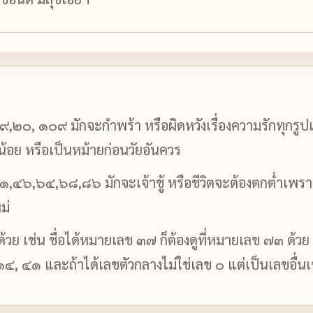
,๒๐, ๑๐๙ มักจะกำพร้า หรือผิดหวังเรื่องความรักทุกรูปแบ
ียน้อย หรือเป็นหม้ายก่อนวัยอันควร
๔๖,๖๔,๖๘,๘๖ มักจะเจ้าชู้ หรือชีวิตจะต้องตกต่ำเพราะผู้
ม่
บด้วย เช่น ชื่อได้หมายเลข ๓๗ ก็ต้องดูที่หมายเลข ๗๓ ด้วย
 ๑๔, ๔๑ และถ้าได้เลขตัวกลางไม่ใช่เลข ๐ แต่เป็นเลขอื่