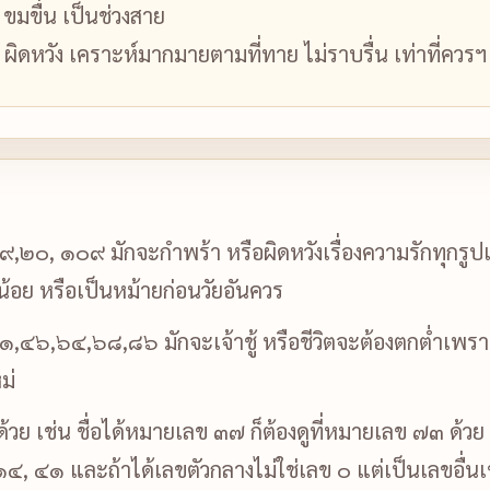
ขมขื่น เป็นช่วงสาย
ย ผิดหวัง เคราะห์มากมายตามที่ทาย ไม่ราบรื่น เท่าที่ควรฯ
,๒๐, ๑๐๙ มักจะกำพร้า หรือผิดหวังเรื่องความรักทุกรูปแบ
ียน้อย หรือเป็นหม้ายก่อนวัยอันควร
๔๖,๖๔,๖๘,๘๖ มักจะเจ้าชู้ หรือชีวิตจะต้องตกต่ำเพราะผู้
ม่
บด้วย เช่น ชื่อได้หมายเลข ๓๗ ก็ต้องดูที่หมายเลข ๗๓ ด้วย
 ๑๔, ๔๑ และถ้าได้เลขตัวกลางไม่ใช่เลข ๐ แต่เป็นเลขอื่