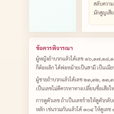
สลับความ 
มักสูญเสี
ข้อควรพิจารณา
ผู้หญิงถ้าบวกแล้วได้เลข ๑๖,๑๗,๑๘,๑๙
ก็ต้องเลิก ได้พ่อหม้ายเป็นสามี เป็นเม
ผู้ชายถ้าบวกแล้วได้เลข ๒๓,๓๒, ๑๓,๓๑,
เป็นเลขไม่ดีควรหาทางเปลี่ยนชื่อเสียให
การดูตัวเลข ถ้าเป็นเลขร้ายให้ดูตัวกลั
หลัก เช่นรวมกันแล้วได้ ๑๐๔ ให้ดูเลข