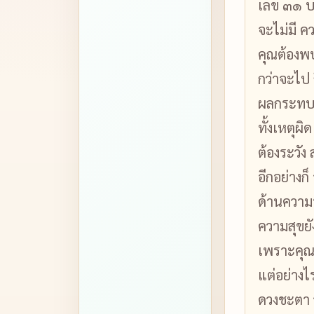
เลข ๓๑ บ
จะไม่มี 
คุณต้องพ
กว่าจะไป ถ
ผลกระทบ 
ทั้งเหตุผ
ต้องระวัง
อีกอย่างก็
ด้านความร
ความสุขยั
เพราะคุณ
แต่อย่างไ
ดวงชะตา ว