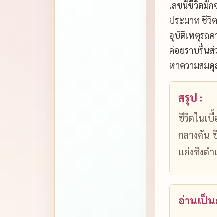
เลขนี้ชีวิตม
ประมาท ชีวิต
อุบัติเหตุรถ
ค่อยราบรื่นส
หาความสมดุล
สรุป :
ชีวิตในเบ
กลางคัน ช
แย่งชิงตำ
อ่านเป็