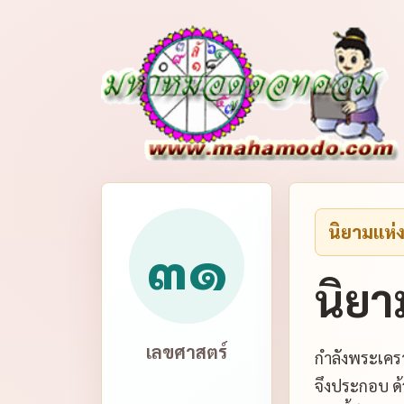
นิยามแห่
๓๑
นิยา
เลขศาสตร์
กำลังพระเคร
จึงประกอบ ด้