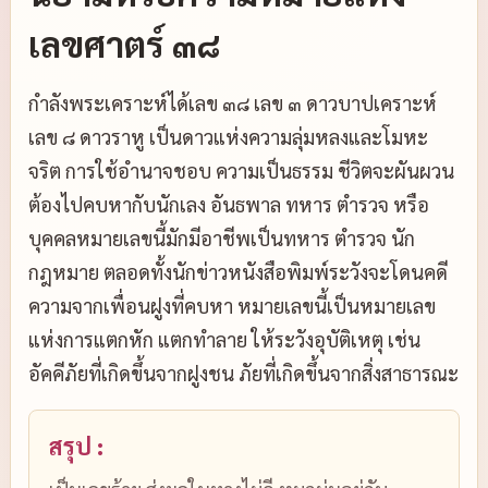
เลขศาตร์ ๓๘
กำลังพระเคราะห์ได้เลข ๓๘ เลข ๓ ดาวบาปเคราะห์
เลข ๘ ดาวราหู เป็นดาวแห่งความลุ่มหลงและโมหะ
จริต การใช้อำนาจชอบ ความเป็นธรรม ชีวิตจะผันผวน
ต้องไปคบหากับนักเลง อันธพาล ทหาร ตำรวจ หรือ
บุคคลหมายเลขนี้มักมีอาชีพเป็นทหาร ตำรวจ นัก
กฎหมาย ตลอดทั้งนักข่าวหนังสือพิมพ์ระวังจะโดนคดี
ความจากเพื่อนฝูงที่คบหา หมายเลขนี้เป็นหมายเลข
แห่งการแตกหัก แตกทำลาย ให้ระวังอุบัติเหตุ เช่น
อัคคีภัยที่เกิดขึ้นจากฝูงชน ภัยที่เกิดขึ้นจากสิ่งสาธารณะ
สรุป :