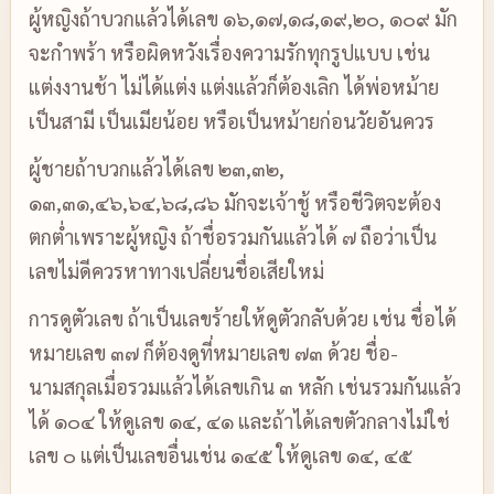
ผู้หญิงถ้าบวกแล้วได้เลข ๑๖,๑๗,๑๘,๑๙,๒๐, ๑๐๙ มัก
จะกำพร้า หรือผิดหวังเรื่องความรักทุกรูปแบบ เช่น
แต่งงานช้า ไม่ได้แต่ง แต่งแล้วก็ต้องเลิก ได้พ่อหม้าย
เป็นสามี เป็นเมียน้อย หรือเป็นหม้ายก่อนวัยอันควร
ผู้ชายถ้าบวกแล้วได้เลข ๒๓,๓๒,
๑๓,๓๑,๔๖,๖๔,๖๘,๘๖ มักจะเจ้าชู้ หรือชีวิตจะต้อง
ตกต่ำเพราะผู้หญิง ถ้าชื่อรวมกันแล้วได้ ๗ ถือว่าเป็น
เลขไม่ดีควรหาทางเปลี่ยนชื่อเสียใหม่
การดูตัวเลข ถ้าเป็นเลขร้ายให้ดูตัวกลับด้วย เช่น ชื่อได้
หมายเลข ๓๗ ก็ต้องดูที่หมายเลข ๗๓ ด้วย ชื่อ-
นามสกุลเมื่อรวมแล้วได้เลขเกิน ๓ หลัก เช่นรวมกันแล้ว
ได้ ๑๐๔ ให้ดูเลข ๑๔, ๔๑ และถ้าได้เลขตัวกลางไม่ใช่
เลข ๐ แต่เป็นเลขอื่นเช่น ๑๔๕ ให้ดูเลข ๑๔, ๔๕