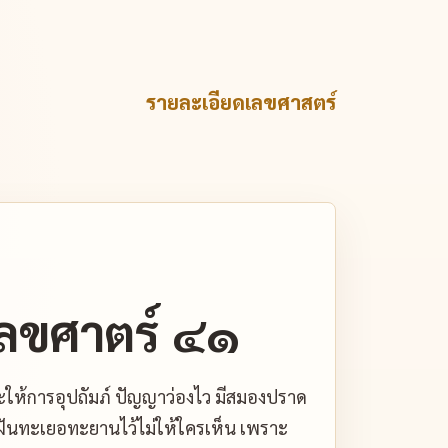
รายละเอียดเลขศาสตร์
ลขศาตร์ ๔๑
กจะให้การอุปถัมภ์ ปัญญาว่องไว มีสมองปราด
ฝ่ฝันทะเยอทะยานไว้ไม่ให้ใครเห็น เพราะ