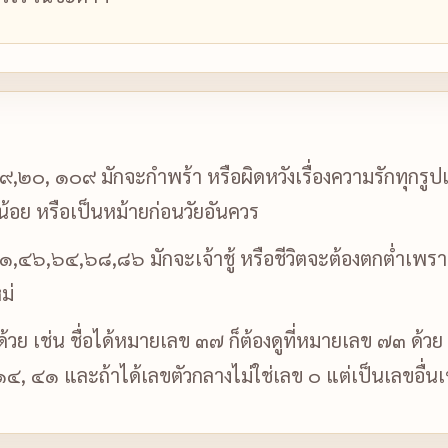
,๒๐, ๑๐๙ มักจะกำพร้า หรือผิดหวังเรื่องความรักทุกรูปแบ
ียน้อย หรือเป็นหม้ายก่อนวัยอันควร
๔๖,๖๔,๖๘,๘๖ มักจะเจ้าชู้ หรือชีวิตจะต้องตกต่ำเพราะผู้
ม่
บด้วย เช่น ชื่อได้หมายเลข ๓๗ ก็ต้องดูที่หมายเลข ๗๓ ด้วย
 ๑๔, ๔๑ และถ้าได้เลขตัวกลางไม่ใช่เลข ๐ แต่เป็นเลขอื่