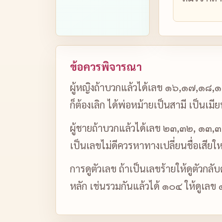
ข้อควรพิจารณา
ผู้หญิงถ้าบวกแล้วได้เลข ๑๖,๑๗,๑๘,๑๙
ก็ต้องเลิก ได้พ่อหม้ายเป็นสามี เป็นเม
ผู้ชายถ้าบวกแล้วได้เลข ๒๓,๓๒, ๑๓,๓๑,
เป็นเลขไม่ดีควรหาทางเปลี่ยนชื่อเสียให
การดูตัวเลข ถ้าเป็นเลขร้ายให้ดูตัวกลั
หลัก เช่นรวมกันแล้วได้ ๑๐๔ ให้ดูเลข