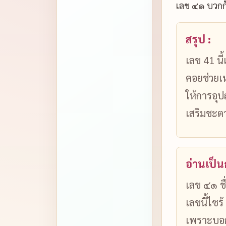
เลข ๔๑ บวกก
สรุป :
เลข 41 นี
คอยช่วยเห
ให้การอุป
เสริมชะต
อ่านเป็
เลข ๔๑ ชื
เลขนี้ไซ
เพราะบอกถ