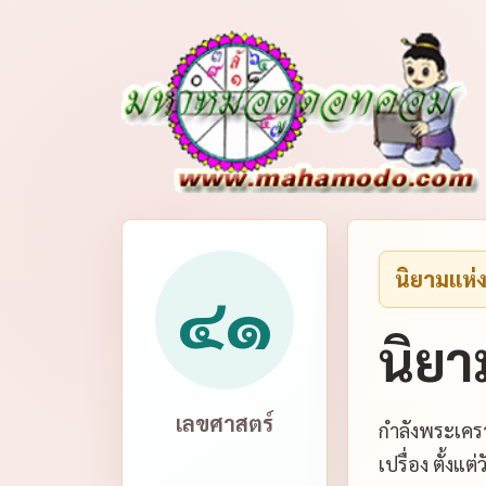
นิยามแห่
๔๑
นิยา
เลขศาสตร์
กำลังพระเครา
เปรื่อง ตั้ง