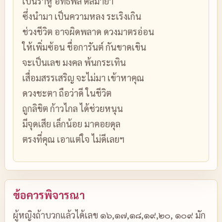
เป็นราหู อิทธิพล ดลมายา
ซึ่งนำมา เป็นความหลง ระเริงเกิน
ช่วงชีวิต อาจผิดพลาด ดวงมาตรอ่อน
ให้เพิ่มซ้อน ชื่อการันต์ กันขาดเขิน
จะเป็นเลข มงคล พ้นกระเทิน
เสื่อมสรรเสริญ จะไม่มา เข้าหาคุณ
ดวงชะตา ถือว่าดี ในชีวิต
ถูกลิขิต ก้าวไกล ได้ช่วยหนุน
มีจุดเสีย เล็กน้อย มาคอยดุล
ตรงที่คุณ เอาแต่ใจ ไม่ดีเลยฯ
ข้อควรพิจารณา
ผู้หญิงถ้าบวกแล้วได้เลข ๑๖,๑๗,๑๘,๑๙,๒๐, ๑๐๙ มัก