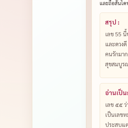
และถือสันโดษ
สรุป :
เลข 55 นี
และดวงดี 
คนรักมากม
สุขสมบูร
อ่านเป็
เลข ๕๕ ว่า
เป็นเลขหม
ประสบแต่ 