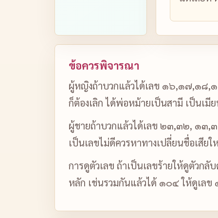
ข้อควรพิจารณา
ผู้หญิงถ้าบวกแล้วได้เลข ๑๖,๑๗,๑๘,๑๙
ก็ต้องเลิก ได้พ่อหม้ายเป็นสามี เป็นเม
ผู้ชายถ้าบวกแล้วได้เลข ๒๓,๓๒, ๑๓,๓๑,
เป็นเลขไม่ดีควรหาทางเปลี่ยนชื่อเสียให
การดูตัวเลข ถ้าเป็นเลขร้ายให้ดูตัวกลั
หลัก เช่นรวมกันแล้วได้ ๑๐๔ ให้ดูเลข