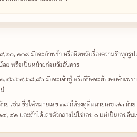
,๒๐, ๑๐๙ มักจะกำพร้า หรือผิดหวังเรื่องความรักทุกรูปแบ
ียน้อย หรือเป็นหม้ายก่อนวัยอันควร
๔๖,๖๔,๖๘,๘๖ มักจะเจ้าชู้ หรือชีวิตจะต้องตกต่ำเพราะผู้
ม่
บด้วย เช่น ชื่อได้หมายเลข ๓๗ ก็ต้องดูที่หมายเลข ๗๓ ด้วย
 ๑๔, ๔๑ และถ้าได้เลขตัวกลางไม่ใช่เลข ๐ แต่เป็นเลขอื่