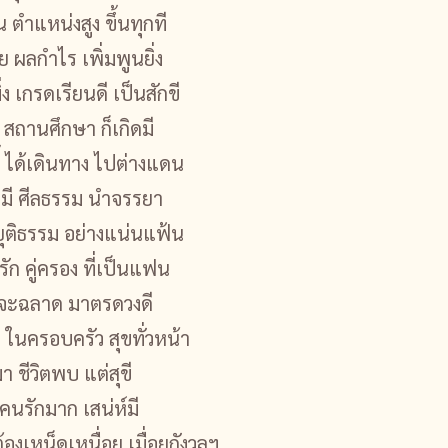
ตำแหน่งสูง ขึ้นทุกที
 ผลกำไร เพิ่มพูนยิ่ง
่ง เกรดเรียนดี เป็นสักขี
ณ สถานศึกษา ก็เกิดมี
 ได้เดินทาง ไปต่างแดน
มี ศีลธรรม นำจรรยา
ยุติธรรม อย่างแน่นแฟ้น
รัก คู่ครอง ที่เป็นแฟน
 จะฉลาด มาตรดวงดี
 ในครอบครัว สุขทั่วหน้า
า ชีวิตพบ แต่สุขี
นรักมาก เสน่ห์มี
ต้องเหน็ดเหนื่อย เมื่อยกังวลฯ