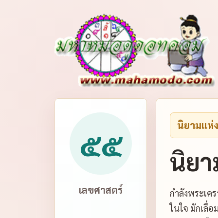
นิยามแห่
๕๕
นิยา
เลขศาสตร์
กำลังพระเครา
ในใจ มักเลื่