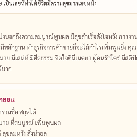
 เป็นเลขที่ทำให้ชีวิตมีความสุขมากเลขหนึ่ง
้บ่งบอกถึงความสมบูรณ์พูนผล มีสุขสำเร็จดังใจหวัง การง
มีหลักฐาน ทำธุรกิจการค้าขายก็จะได้กำไรเพิ่มพูนยิ่ง ค
าย มีเสน่ห์ มีศีลธรรม จิตใจดีมีเมตตา ผู้คนรักใคร่ มีสต
ณ์มาก
นกลอน
รวมชื่อ สกุลได้
าย ที่สมบูรณ์ เพิ่มพูนผล
สุขสมหวัง สิ่งน่ายล