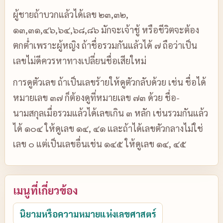
ผู้ชายถ้าบวกแล้วได้เลข ๒๓,๓๒,
๑๓,๓๑,๔๖,๖๔,๖๘,๘๖ มักจะเจ้าชู้ หรือชีวิตจะต้อง
ตกต่ำเพราะผู้หญิง ถ้าชื่อรวมกันแล้วได้ ๗ ถือว่าเป็น
เลขไม่ดีควรหาทางเปลี่ยนชื่อเสียใหม่
การดูตัวเลข ถ้าเป็นเลขร้ายให้ดูตัวกลับด้วย เช่น ชื่อได้
หมายเลข ๓๗ ก็ต้องดูที่หมายเลข ๗๓ ด้วย ชื่อ-
นามสกุลเมื่อรวมแล้วได้เลขเกิน ๓ หลัก เช่นรวมกันแล้ว
ได้ ๑๐๔ ให้ดูเลข ๑๔, ๔๑ และถ้าได้เลขตัวกลางไม่ใช่
เลข ๐ แต่เป็นเลขอื่นเช่น ๑๔๕ ให้ดูเลข ๑๔, ๔๕
เมนูที่เกี่ยวข้อง
นิยามหรือความหมายแห่งเลขศาสตร์