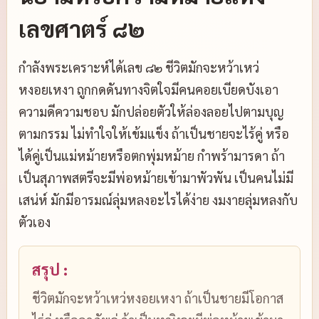
เลขศาตร์ ๘๒
กำลังพระเคราะห์ได้เลข ๘๒ ชีวิตมักจะหว้าเหว่
หงอยเหงา ถูกกดดันทางจิตใจมีคนคอยเบียดบังเอา
ความดีความชอบ มักปล่อยตัวให้ล่องลอยไปตามบุญ
ตามกรรม ไม่ทำใจให้เข้มแข็ง ถ้าเป็นชายจะไร้คู่ หรือ
ได้คู่เป็นแม่หม้ายหรือตกพุ่มหม้าย กำพร้ามารดา ถ้า
เป็นสุภาพสตรีจะมีพ่อหม้ายเข้ามาพัวพัน เป็นคนไม่มี
เสน่ห์ มักมีอารมณ์ลุ่มหลงอะไรได้ง่าย งมงายลุ่มหลงกับ
ตัวเอง
สรุป :
ชีวิตมักจะหว้าเหว่หงอยเหงา ถ้าเป็นชายมีโอกาส