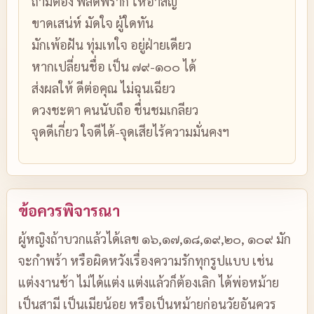
ถ้ามีต้อง พลัดพราก ให้อาสัญ
ขาดเสน่ห์ มัดใจ ผู้ใดทัน
มักเพ้อฝัน ทุ่มเทใจ อยู่ฝ่ายเดียว
หากเปลี่ยนชื่อ เป็น ๗๙-๑๐๐ ได้
ส่งผลให้ ดีต่อคุณ ไม่ฉุนเฉียว
ดวงชะตา คนนับถือ ชื่นชมเกลียว
จุดดีเกี่ยว ใจดีได้-จุดเสียไร้ความมั่นคงฯ
ข้อควรพิจารณา
ผู้หญิงถ้าบวกแล้วได้เลข ๑๖,๑๗,๑๘,๑๙,๒๐, ๑๐๙ มัก
จะกำพร้า หรือผิดหวังเรื่องความรักทุกรูปแบบ เช่น
แต่งงานช้า ไม่ได้แต่ง แต่งแล้วก็ต้องเลิก ได้พ่อหม้าย
เป็นสามี เป็นเมียน้อย หรือเป็นหม้ายก่อนวัยอันควร