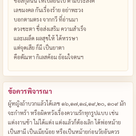
ชื่อสกุลนั้น ให้เปลี่ยนไป ตามประสงค์
เลขมงคล กันเรื่องร้าย อย่าพะวง
บอกตามตรง จากกวี ที่อ่านมา
ดวงชะตา ชื่อส่งเสริม ความสำเร็จ
และเผล็ด ผลสุขให้ ได้หรรษา
แต่จุดเสีย ก็มี เป็นยาตา
คือตัณหา กิเลสค้อม ย้อมใจตนฯ
ข้อควรพิจารณา
ผู้หญิงถ้าบวกแล้วได้เลข ๑๖,๑๗,๑๘,๑๙,๒๐, ๑๐๙ มัก
จะกำพร้า หรือผิดหวังเรื่องความรักทุกรูปแบบ เช่น
แต่งงานช้า ไม่ได้แต่ง แต่งแล้วก็ต้องเลิก ได้พ่อหม้าย
เป็นสามี เป็นเมียน้อย หรือเป็นหม้ายก่อนวัยอันควร