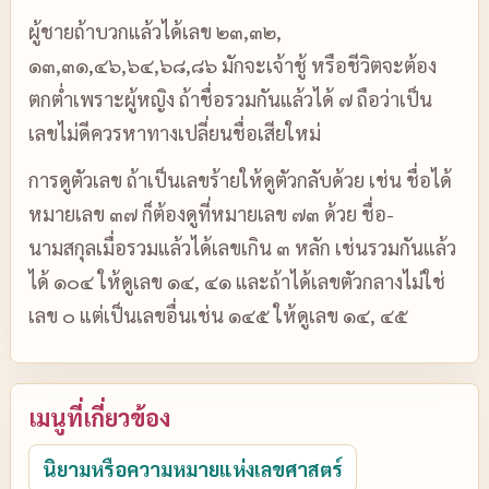
ผู้ชายถ้าบวกแล้วได้เลข ๒๓,๓๒,
๑๓,๓๑,๔๖,๖๔,๖๘,๘๖ มักจะเจ้าชู้ หรือชีวิตจะต้อง
ตกต่ำเพราะผู้หญิง ถ้าชื่อรวมกันแล้วได้ ๗ ถือว่าเป็น
เลขไม่ดีควรหาทางเปลี่ยนชื่อเสียใหม่
การดูตัวเลข ถ้าเป็นเลขร้ายให้ดูตัวกลับด้วย เช่น ชื่อได้
หมายเลข ๓๗ ก็ต้องดูที่หมายเลข ๗๓ ด้วย ชื่อ-
นามสกุลเมื่อรวมแล้วได้เลขเกิน ๓ หลัก เช่นรวมกันแล้ว
ได้ ๑๐๔ ให้ดูเลข ๑๔, ๔๑ และถ้าได้เลขตัวกลางไม่ใช่
เลข ๐ แต่เป็นเลขอื่นเช่น ๑๔๕ ให้ดูเลข ๑๔, ๔๕
เมนูที่เกี่ยวข้อง
นิยามหรือความหมายแห่งเลขศาสตร์