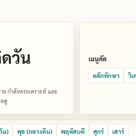
ิดวัน
เมนูลัด
หลักทักษา
วิเ
มหมาย กำลังพระเคราะห์ และ
อดู
วัน)
พุธ (กลางคืน)
พฤหัสบดี
ศุกร์
เสาร์