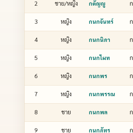
2
ชาย/หญิง
ก
กตัญญู
3
หญิง
ก
กนกจันทร์
4
หญิง
ก
กนกนิภา
5
หญิง
กนกไผท
6
หญิง
กนกพร
7
หญิง
ก
กนกพรรณ
8
ชาย
กนกพล
9
ชาย
ก
กนกภัทร