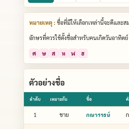
หมายเหตุ :
ชื่อที่มีให้เลือกเหล่านี้จะดีแล
อักษรที่ควรใช้ตั้งชื่อสำหรับคนเกิดวันอาทิต
ศ
ษ
ส
ห
ฬ
ฮ
ตัวอย่างชื่อ
ลำดับ
เหมาะกับ
ชื่อ
ค
1
ชาย
ก
กณวรรธน์