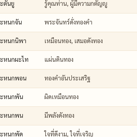
ะตันยู
รู้คุณท่าน, ผู้มีความกตัญญู
ะหนกจัน
พระจันทร์ดั่งทองคำ
ะหนกนิพา
เหมือนทอง, เสมอดังทอง
กะหนกผะไท
แผ่นดินทอง
กะหนกพอน
ทองคำอันประเสริฐ
ะหนกพัน
ผิดเหมือนทอง
กะหนกพน
มีพลังดังทอง
ะหนกพัด
ใจที่ดีงาม, ใจที่เจริญ