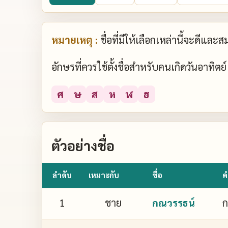
หมายเหตุ :
ชื่อที่มีให้เลือกเหล่านี้จะดีแล
อักษรที่ควรใช้ตั้งชื่อสำหรับคนเกิดวันอาทิต
ศ
ษ
ส
ห
ฬ
ฮ
ตัวอย่างชื่อ
ลำดับ
เหมาะกับ
ชื่อ
ค
1
ชาย
ก
กณวรรธน์