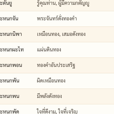
ะตันยู
รู้คุณท่าน, ผู้มีความกตัญญู
ะหนกจัน
พระจันทร์ดั่งทองคำ
ะหนกนิพา
เหมือนทอง, เสมอดังทอง
กะหนกผะไท
แผ่นดินทอง
กะหนกพอน
ทองคำอันประเสริฐ
ะหนกพัน
ผิดเหมือนทอง
กะหนกพน
มีพลังดังทอง
ะหนกพัด
ใจที่ดีงาม, ใจที่เจริญ