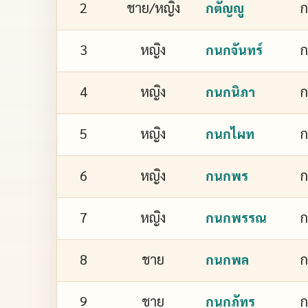
2
ชาย/หญิง
ก
กตัญญู
3
หญิง
ก
กนกจันทร์
4
หญิง
ก
กนกนิภา
5
หญิง
กนกไผท
6
หญิง
กนกพร
7
หญิง
ก
กนกพรรณ
8
ชาย
กนกพล
9
ชาย
ก
กนกภัทร