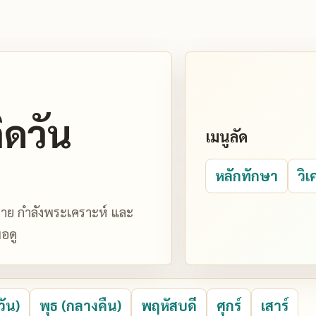
ิดวัน
เมนูลัด
หลักทักษา
วิเ
มหมาย กำลังพระเคราะห์ และ
อดู
วัน)
พุธ (กลางคืน)
พฤหัสบดี
ศุกร์
เสาร์