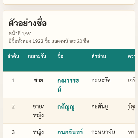
ตัวอย่างชื่อ
หน้าที่ 1/97
มีชื่อทั้งหมด
1922
ชื่อ แสดงหน้าละ 20 ชื่อ
ลำดับ
เหมาะกับ
ชื่อ
คำอ่าน
ควา
1
ชาย
กณวรรธ
กะนะวัด
เจริ
น์
2
ชาย/
กตัญญู
กะตันยู
รู้ค
หญิง
3
หญิง
กนกจันทร์
กะหนกจัน
พระจ