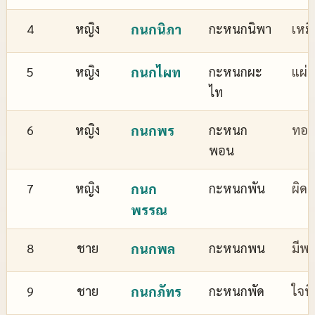
4
หญิง
กนกนิภา
กะหนกนิพา
เหม
5
หญิง
กนกไผท
กะหนกผะ
แผ่
ไท
6
หญิง
กนกพร
กะหนก
ทอง
พอน
7
หญิง
กนก
กะหนกพัน
ผิด
พรรณ
8
ชาย
กนกพล
กะหนกพน
มีพล
9
ชาย
กนกภัทร
กะหนกพัด
ใจที