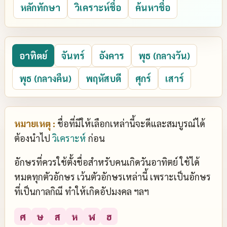
หลักทักษา
วิเคราะห์ชื่อ
ค้นหาชื่อ
อาทิตย์
จันทร์
อังคาร
พุธ (กลางวัน)
พุธ (กลางคืน)
พฤหัสบดี
ศุกร์
เสาร์
หมายเหตุ :
ชื่อที่มีให้เลือกเหล่านี้จะดีและสมบูรณ์ได้
ต้องนำไป
วิเคราะห์
ก่อน
อักษรที่ควรใช้ตั้งชื่อสำหรับคนเกิดวันอาทิตย์ ใช้ได้
หมดทุกตัวอักษร เว้นตัวอักษรเหล่านี้ เพราะเป็นอักษร
ที่เป็นกาลกิณี ทำให้เกิดอัปมงคล ฯลฯ
ศ
ษ
ส
ห
ฬ
ฮ