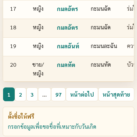
17
หญิง
กมลฉัตร
กะมนฉัด
ร่มใ
18
หญิง
กมลฉัตร
กะมนฉัด
ร่มใ
19
หญิง
กมลฉันท์
กะมนละฉัน
ควา
20
ชาย/
กมลทัต
กะมนทัด
บัว
หญิง
1
2
3
...
97
หน้าต่อไป
หน้าสุดท้าย
ตั้งชื่อให้ฟรี
กรอกข้อมูลเพื่อขอชื่อที่เหมาะกับวันเกิด