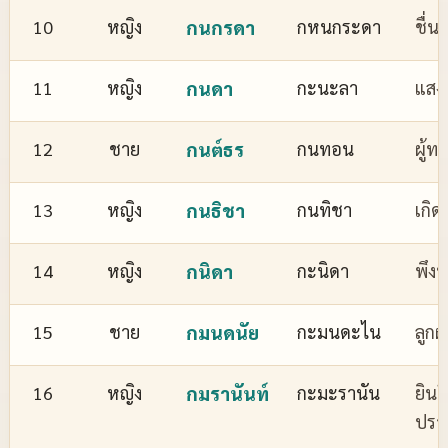
10
หญิง
กนกรดา
กหนกระดา
ชื่
11
หญิง
กนดา
กะนะลา
แสงส
12
ชาย
กนต์ธร
กนทอน
ผู้ทร
13
หญิง
กนธิชา
กนทิชา
เกิด
14
หญิง
กนิดา
กะนิดา
พึงพ
15
ชาย
กมนดนัย
กะมนดะไน
ลูกผ
16
หญิง
กมรานันท์
กะมะรานัน
ยินด
ปรา