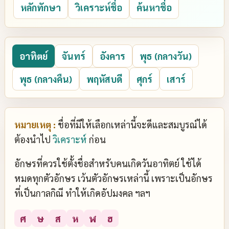
หลักทักษา
วิเคราะห์ชื่อ
ค้นหาชื่อ
อาทิตย์
จันทร์
อังคาร
พุธ (กลางวัน)
พุธ (กลางคืน)
พฤหัสบดี
ศุกร์
เสาร์
หมายเหตุ :
ชื่อที่มีให้เลือกเหล่านี้จะดีและสมบูรณ์ได้
ต้องนำไป
วิเคราะห์
ก่อน
อักษรที่ควรใช้ตั้งชื่อสำหรับคนเกิดวันอาทิตย์ ใช้ได้
หมดทุกตัวอักษร เว้นตัวอักษรเหล่านี้ เพราะเป็นอักษร
ที่เป็นกาลกิณี ทำให้เกิดอัปมงคล ฯลฯ
ศ
ษ
ส
ห
ฬ
ฮ