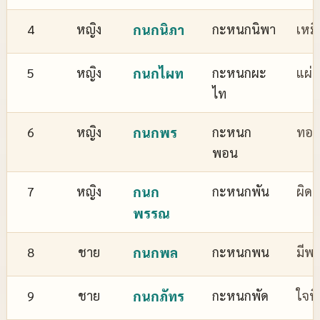
4
หญิง
กนกนิภา
กะหนกนิพา
เหม
5
หญิง
กนกไผท
กะหนกผะ
แผ่
ไท
6
หญิง
กนกพร
กะหนก
ทอง
พอน
7
หญิง
กนก
กะหนกพัน
ผิด
พรรณ
8
ชาย
กนกพล
กะหนกพน
มีพล
9
ชาย
กนกภัทร
กะหนกพัด
ใจที