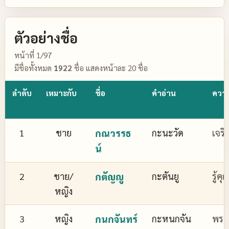
ตัวอย่างชื่อ
หน้าที่ 1/97
มีชื่อทั้งหมด
1922
ชื่อ แสดงหน้าละ 20 ชื่อ
ลำดับ
เหมาะกับ
ชื่อ
คำอ่าน
ควา
1
ชาย
กณวรรธ
กะนะวัด
เจริ
น์
2
ชาย/
กตัญญู
กะตันยู
รู้ค
หญิง
3
หญิง
กนกจันทร์
กะหนกจัน
พระจ