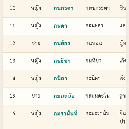
10
หญิง
กนกรดา
กหนกระดา
ชื่
11
หญิง
กนดา
กะนะลา
แสงส
12
ชาย
กนต์ธร
กนทอน
ผู้ทร
13
หญิง
กนธิชา
กนทิชา
เกิด
14
หญิง
กนิดา
กะนิดา
พึงพ
15
ชาย
กมนดนัย
กะมนดะไน
ลูกผ
16
หญิง
กมรานันท์
กะมะรานัน
ยินด
ปรา