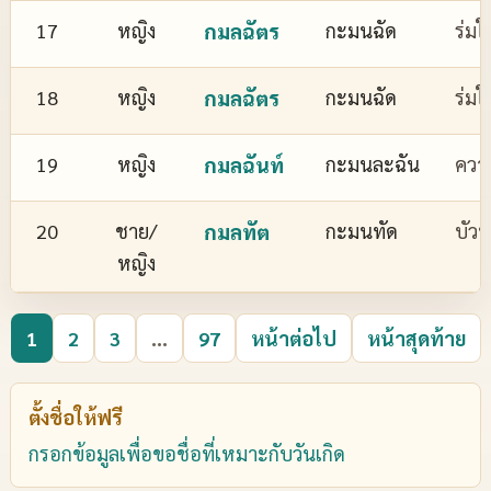
17
หญิง
กมลฉัตร
กะมนฉัด
ร่มใ
18
หญิง
กมลฉัตร
กะมนฉัด
ร่มใ
19
หญิง
กมลฉันท์
กะมนละฉัน
ควา
20
ชาย/
กมลทัต
กะมนทัด
บัว
หญิง
1
2
3
...
97
หน้าต่อไป
หน้าสุดท้าย
ตั้งชื่อให้ฟรี
กรอกข้อมูลเพื่อขอชื่อที่เหมาะกับวันเกิด