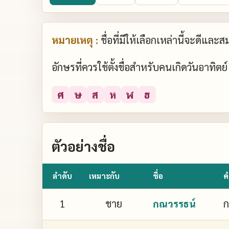
หมายเหตุ :
ชื่อที่มีให้เลือกเหล่านี้จะดีแล
อักษรที่ควรใช้ตั้งชื่อสำหรับคนเกิดวันอาทิต
ศ
ษ
ส
ห
ฬ
ฮ
ตัวอย่างชื่อ
ลำดับ
เหมาะกับ
ชื่อ
ค
1
ชาย
ก
กณวรรธน์