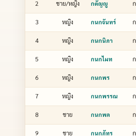
2
ชาย/หญิง
ก
กตัญญู
3
หญิง
ก
กนกจันทร์
4
หญิง
ก
กนกนิภา
5
หญิง
กนกไผท
6
หญิง
กนกพร
7
หญิง
ก
กนกพรรณ
8
ชาย
กนกพล
9
ชาย
ก
กนกภัทร