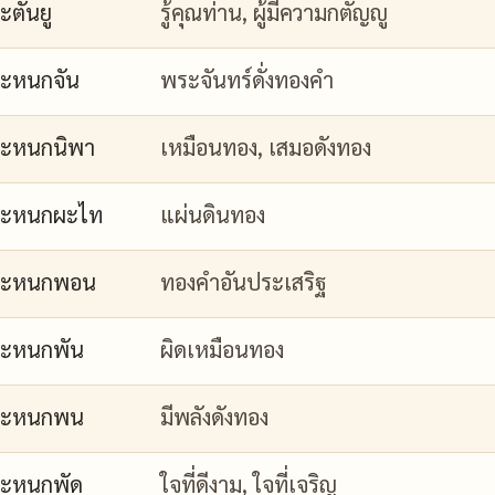
ะตันยู
รู้คุณท่าน, ผู้มีความกตัญญู
ะหนกจัน
พระจันทร์ดั่งทองคำ
ะหนกนิพา
เหมือนทอง, เสมอดังทอง
กะหนกผะไท
แผ่นดินทอง
กะหนกพอน
ทองคำอันประเสริฐ
ะหนกพัน
ผิดเหมือนทอง
กะหนกพน
มีพลังดังทอง
ะหนกพัด
ใจที่ดีงาม, ใจที่เจริญ