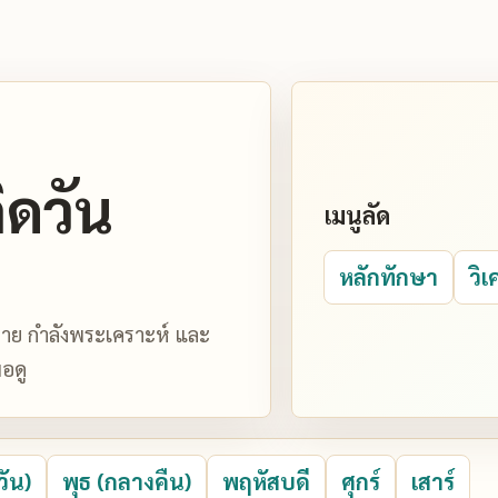
ิดวัน
เมนูลัด
หลักทักษา
วิเ
มหมาย กำลังพระเคราะห์ และ
อดู
วัน)
พุธ (กลางคืน)
พฤหัสบดี
ศุกร์
เสาร์