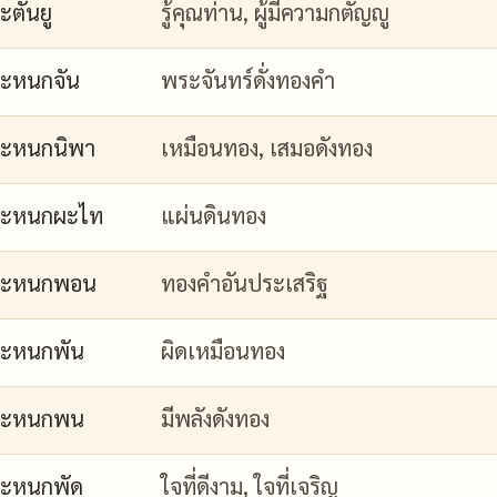
ะตันยู
รู้คุณท่าน, ผู้มีความกตัญญู
ะหนกจัน
พระจันทร์ดั่งทองคำ
ะหนกนิพา
เหมือนทอง, เสมอดังทอง
กะหนกผะไท
แผ่นดินทอง
กะหนกพอน
ทองคำอันประเสริฐ
ะหนกพัน
ผิดเหมือนทอง
กะหนกพน
มีพลังดังทอง
ะหนกพัด
ใจที่ดีงาม, ใจที่เจริญ