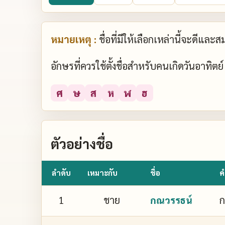
หมายเหตุ :
ชื่อที่มีให้เลือกเหล่านี้จะดีแล
อักษรที่ควรใช้ตั้งชื่อสำหรับคนเกิดวันอาทิต
ศ
ษ
ส
ห
ฬ
ฮ
ตัวอย่างชื่อ
ลำดับ
เหมาะกับ
ชื่อ
ค
1
ชาย
ก
กณวรรธน์