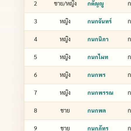
2
ชาย/หญิง
ก
กตัญญู
3
หญิง
ก
กนกจันทร์
4
หญิง
ก
กนกนิภา
5
หญิง
กนกไผท
6
หญิง
กนกพร
7
หญิง
ก
กนกพรรณ
8
ชาย
กนกพล
9
ชาย
ก
กนกภัทร