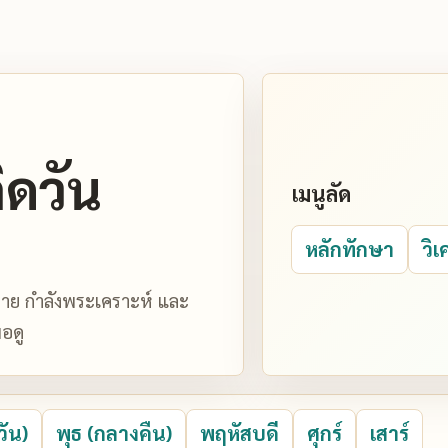
ิดวัน
เมนูลัด
หลักทักษา
วิเ
มหมาย กำลังพระเคราะห์ และ
อดู
วัน)
พุธ (กลางคืน)
พฤหัสบดี
ศุกร์
เสาร์