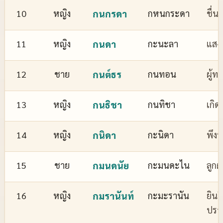
10
หญิง
กนกรดา
กหนกระดา
ชื่
11
หญิง
กนดา
กะนะลา
แสงส
12
ชาย
กนต์ธร
กนทอน
ผู้ทร
13
หญิง
กนธิชา
กนทิชา
เกิด
14
หญิง
กนิดา
กะนิดา
พึงพ
15
ชาย
กมนดนัย
กะมนดะไน
ลูกผ
16
หญิง
กมรานันท์
กะมะรานัน
ยินด
ปรา