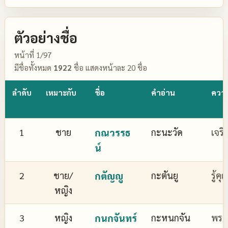
ตัวอย่างชื่อ
หน้าที่ 1/97
มีชื่อทั้งหมด
1922
ชื่อ แสดงหน้าละ 20 ชื่อ
ลำดับ
เหมาะกับ
ชื่อ
คำอ่าน
ควา
1
ชาย
กณวรรธ
กะนะวัด
เจริ
น์
2
ชาย/
กตัญญู
กะตันยู
รู้ค
หญิง
3
หญิง
กนกจันทร์
กะหนกจัน
พระจ