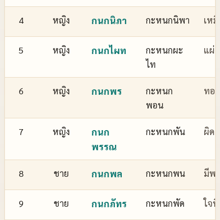
4
หญิง
กนกนิภา
กะหนกนิพา
เหม
5
หญิง
กนกไผท
กะหนกผะ
แผ่
ไท
6
หญิง
กนกพร
กะหนก
ทอง
พอน
7
หญิง
กนก
กะหนกพัน
ผิด
พรรณ
8
ชาย
กนกพล
กะหนกพน
มีพล
9
ชาย
กนกภัทร
กะหนกพัด
ใจที