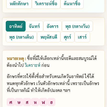
หลักทักษา
วิเคราะห์ชื่อ
ค้นหาชื่อ
อาทิตย์
จันทร์
อังคาร
พุธ (กลางวัน)
พุธ (กลางคืน)
พฤหัสบดี
ศุกร์
เสาร์
หมายเหตุ :
ชื่อที่มีให้เลือกเหล่านี้จะดีและสมบูรณ์ได้
ต้องนำไป
วิเคราะห์
ก่อน
อักษรที่ควรใช้ตั้งชื่อสำหรับคนเกิดวันอาทิตย์ ใช้ได้
หมดทุกตัวอักษร เว้นตัวอักษรเหล่านี้ เพราะเป็นอักษร
ที่เป็นกาลกิณี ทำให้เกิดอัปมงคล ฯลฯ
ศ
ษ
ส
ห
ฬ
ฮ