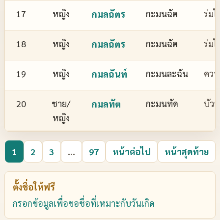
17
หญิง
กมลฉัตร
กะมนฉัด
ร่มใ
18
หญิง
กมลฉัตร
กะมนฉัด
ร่มใ
19
หญิง
กมลฉันท์
กะมนละฉัน
ควา
20
ชาย/
กมลทัต
กะมนทัด
บัว
หญิง
1
2
3
...
97
หน้าต่อไป
หน้าสุดท้าย
ตั้งชื่อให้ฟรี
กรอกข้อมูลเพื่อขอชื่อที่เหมาะกับวันเกิด