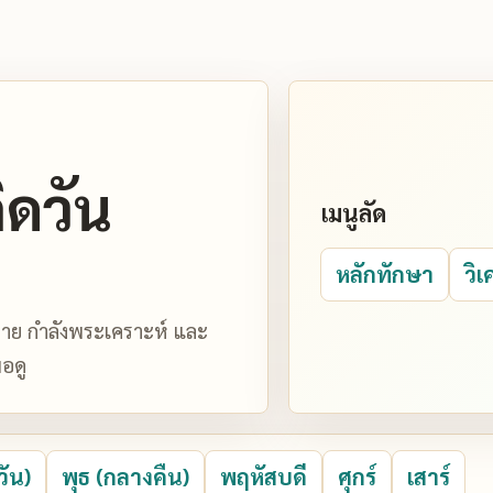
ิดวัน
เมนูลัด
หลักทักษา
วิเ
มหมาย กำลังพระเคราะห์ และ
อดู
วัน)
พุธ (กลางคืน)
พฤหัสบดี
ศุกร์
เสาร์