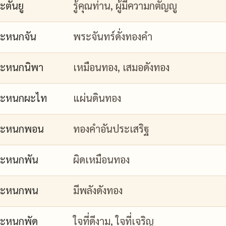
ะตันยู
รู้คุณท่าน, ผู้มีความกตัญญู
ะหนกจัน
พระจันทร์ดั่งทองคำ
ะหนกนิพา
เหมือนทอง, เสมอดังทอง
กะหนกผะไท
แผ่นดินทอง
กะหนกพอน
ทองคำอันประเสริฐ
ะหนกพัน
ผิดเหมือนทอง
กะหนกพน
มีพลังดังทอง
ะหนกพัด
ใจที่ดีงาม, ใจที่เจริญ