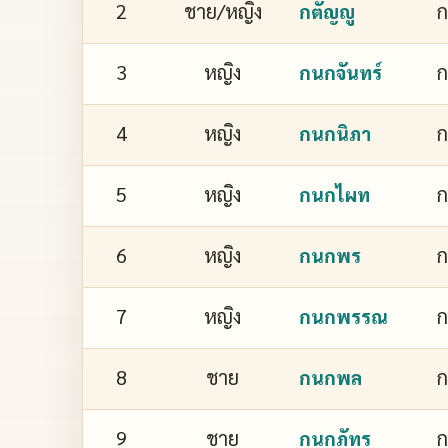
2
ชาย/หญิง
ก
กตัญญู
3
หญิง
ก
กนกจันทร์
4
หญิง
ก
กนกนิภา
5
หญิง
กนกไผท
6
หญิง
กนกพร
7
หญิง
ก
กนกพรรณ
8
ชาย
กนกพล
9
ชาย
ก
กนกภัทร