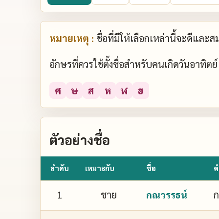
หมายเหตุ :
ชื่อที่มีให้เลือกเหล่านี้จะดีแล
อักษรที่ควรใช้ตั้งชื่อสำหรับคนเกิดวันอาทิต
ศ
ษ
ส
ห
ฬ
ฮ
ตัวอย่างชื่อ
ลำดับ
เหมาะกับ
ชื่อ
ค
1
ชาย
ก
กณวรรธน์