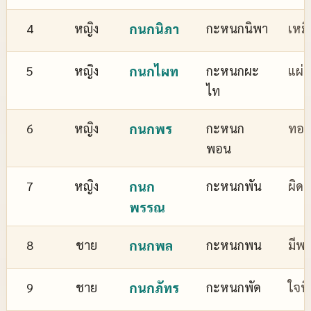
4
หญิง
กนกนิภา
กะหนกนิพา
เหม
5
หญิง
กนกไผท
กะหนกผะ
แผ่
ไท
6
หญิง
กนกพร
กะหนก
ทอง
พอน
7
หญิง
กนก
กะหนกพัน
ผิด
พรรณ
8
ชาย
กนกพล
กะหนกพน
มีพล
9
ชาย
กนกภัทร
กะหนกพัด
ใจที