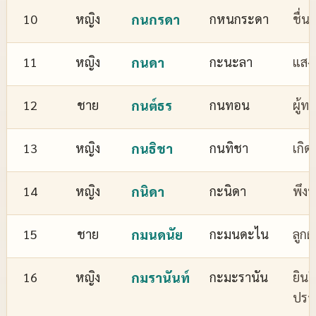
10
หญิง
กนกรดา
กหนกระดา
ชื่
11
หญิง
กนดา
กะนะลา
แสงส
12
ชาย
กนต์ธร
กนทอน
ผู้ทร
13
หญิง
กนธิชา
กนทิชา
เกิด
14
หญิง
กนิดา
กะนิดา
พึงพ
15
ชาย
กมนดนัย
กะมนดะไน
ลูกผ
16
หญิง
กมรานันท์
กะมะรานัน
ยินด
ปรา