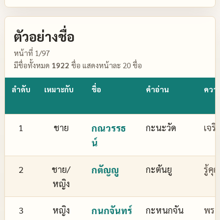
ตัวอย่างชื่อ
หน้าที่ 1/97
มีชื่อทั้งหมด
1922
ชื่อ แสดงหน้าละ 20 ชื่อ
ลำดับ
เหมาะกับ
ชื่อ
คำอ่าน
ควา
1
ชาย
กณวรรธ
กะนะวัด
เจริ
น์
2
ชาย/
กตัญญู
กะตันยู
รู้ค
หญิง
3
หญิง
กนกจันทร์
กะหนกจัน
พระจ