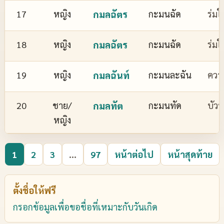
17
หญิง
กมลฉัตร
กะมนฉัด
ร่มใ
18
หญิง
กมลฉัตร
กะมนฉัด
ร่มใ
19
หญิง
กมลฉันท์
กะมนละฉัน
ควา
20
ชาย/
กมลทัต
กะมนทัด
บัว
หญิง
1
2
3
...
97
หน้าต่อไป
หน้าสุดท้าย
ตั้งชื่อให้ฟรี
กรอกข้อมูลเพื่อขอชื่อที่เหมาะกับวันเกิด