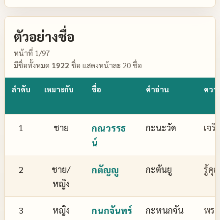
ตัวอย่างชื่อ
หน้าที่ 1/97
มีชื่อทั้งหมด
1922
ชื่อ แสดงหน้าละ 20 ชื่อ
ลำดับ
เหมาะกับ
ชื่อ
คำอ่าน
ควา
1
ชาย
กณวรรธ
กะนะวัด
เจริ
น์
2
ชาย/
กตัญญู
กะตันยู
รู้ค
หญิง
3
หญิง
กนกจันทร์
กะหนกจัน
พระจ