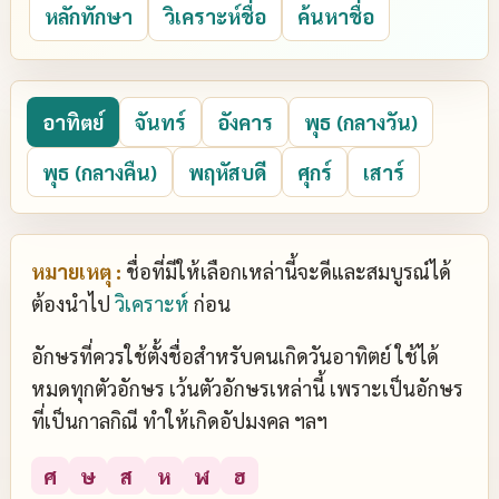
หลักทักษา
วิเคราะห์ชื่อ
ค้นหาชื่อ
อาทิตย์
จันทร์
อังคาร
พุธ (กลางวัน)
พุธ (กลางคืน)
พฤหัสบดี
ศุกร์
เสาร์
หมายเหตุ :
ชื่อที่มีให้เลือกเหล่านี้จะดีและสมบูรณ์ได้
ต้องนำไป
วิเคราะห์
ก่อน
อักษรที่ควรใช้ตั้งชื่อสำหรับคนเกิดวันอาทิตย์ ใช้ได้
หมดทุกตัวอักษร เว้นตัวอักษรเหล่านี้ เพราะเป็นอักษร
ที่เป็นกาลกิณี ทำให้เกิดอัปมงคล ฯลฯ
ศ
ษ
ส
ห
ฬ
ฮ