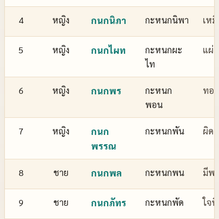
4
หญิง
กนกนิภา
กะหนกนิพา
เหม
5
หญิง
กนกไผท
กะหนกผะ
แผ่
ไท
6
หญิง
กนกพร
กะหนก
ทอง
พอน
7
หญิง
กนก
กะหนกพัน
ผิด
พรรณ
8
ชาย
กนกพล
กะหนกพน
มีพล
9
ชาย
กนกภัทร
กะหนกพัด
ใจที