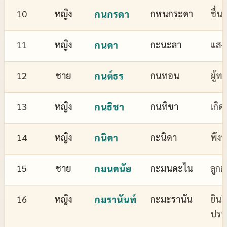
10
หญิง
กนกรดา
กหนกระดา
ชื่
11
หญิง
กนดา
กะนะลา
แสงส
12
ชาย
กนต์ธร
กนทอน
ผู้ทร
13
หญิง
กนธิชา
กนทิชา
เกิด
14
หญิง
กนิดา
กะนิดา
พึงพ
15
ชาย
กมนดนัย
กะมนดะไน
ลูกผ
16
หญิง
กมรานันท์
กะมะรานัน
ยินด
ปรา