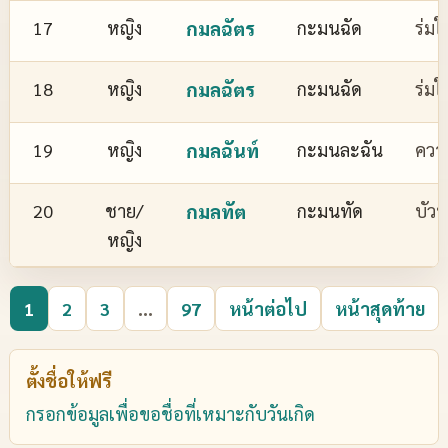
17
หญิง
กมลฉัตร
กะมนฉัด
ร่มใ
18
หญิง
กมลฉัตร
กะมนฉัด
ร่มใ
19
หญิง
กมลฉันท์
กะมนละฉัน
ควา
20
ชาย/
กมลทัต
กะมนทัด
บัว
หญิง
1
2
3
...
97
หน้าต่อไป
หน้าสุดท้าย
ตั้งชื่อให้ฟรี
กรอกข้อมูลเพื่อขอชื่อที่เหมาะกับวันเกิด