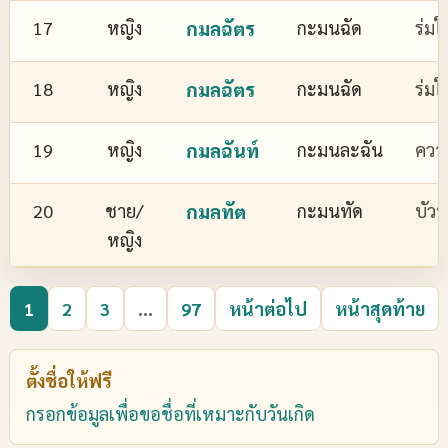
17
หญิง
กมลฉัตร
กะมนฉัด
ร่มใ
18
หญิง
กมลฉัตร
กะมนฉัด
ร่มใ
19
หญิง
กมลฉันท์
กะมนละฉัน
ควา
20
ชาย/
กมลทัต
กะมนทัด
บัว
หญิง
1
2
3
...
97
หน้าต่อไป
หน้าสุดท้าย
ตั้งชื่อให้ฟรี
กรอกข้อมูลเพื่อขอชื่อที่เหมาะกับวันเกิด