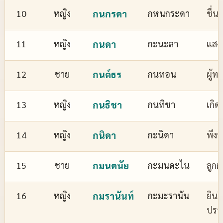
10
หญิง
กนกรดา
กหนกระดา
ชื่
11
หญิง
กนดา
กะนะลา
แสงส
12
ชาย
กนต์ธร
กนทอน
ผู้ทร
13
หญิง
กนธิชา
กนทิชา
เกิด
14
หญิง
กนิดา
กะนิดา
พึงพ
15
ชาย
กมนดนัย
กะมนดะไน
ลูกผ
16
หญิง
กมรานันท์
กะมะรานัน
ยินด
ปรา