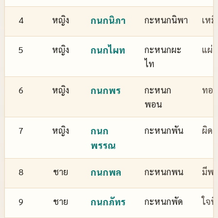
4
หญิง
กนกนิภา
กะหนกนิพา
เหม
5
หญิง
กนกไผท
กะหนกผะ
แผ่
ไท
6
หญิง
กนกพร
กะหนก
ทอง
พอน
7
หญิง
กนก
กะหนกพัน
ผิด
พรรณ
8
ชาย
กนกพล
กะหนกพน
มีพล
9
ชาย
กนกภัทร
กะหนกพัด
ใจที