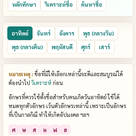
หลักทักษา
วิเคราะห์ชื่อ
ค้นหาชื่อ
อาทิตย์
จันทร์
อังคาร
พุธ (กลางวัน)
พุธ (กลางคืน)
พฤหัสบดี
ศุกร์
เสาร์
หมายเหตุ :
ชื่อที่มีให้เลือกเหล่านี้จะดีและสมบูรณ์ได้
ต้องนำไป
วิเคราะห์
ก่อน
อักษรที่ควรใช้ตั้งชื่อสำหรับคนเกิดวันอาทิตย์ ใช้ได้
หมดทุกตัวอักษร เว้นตัวอักษรเหล่านี้ เพราะเป็นอักษร
ที่เป็นกาลกิณี ทำให้เกิดอัปมงคล ฯลฯ
ศ
ษ
ส
ห
ฬ
ฮ