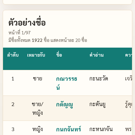
ตัวอย่างชื่อ
หน้าที่ 1/97
มีชื่อทั้งหมด
1922
ชื่อ แสดงหน้าละ 20 ชื่อ
ลำดับ
เหมาะกับ
ชื่อ
คำอ่าน
ควา
1
ชาย
กณวรรธ
กะนะวัด
เจริ
น์
2
ชาย/
กตัญญู
กะตันยู
รู้ค
หญิง
3
หญิง
กนกจันทร์
กะหนกจัน
พระจ