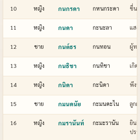
10
หญิง
กนกรดา
กหนกระดา
ชื่
11
หญิง
กนดา
กะนะลา
แสงส
12
ชาย
กนต์ธร
กนทอน
ผู้ทร
13
หญิง
กนธิชา
กนทิชา
เกิด
14
หญิง
กนิดา
กะนิดา
พึงพ
15
ชาย
กมนดนัย
กะมนดะไน
ลูกผ
16
หญิง
กมรานันท์
กะมะรานัน
ยินด
ปรา