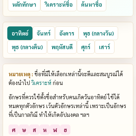
หลักทักษา
วิเคราะห์ชื่อ
ค้นหาชื่อ
อาทิตย์
จันทร์
อังคาร
พุธ (กลางวัน)
พุธ (กลางคืน)
พฤหัสบดี
ศุกร์
เสาร์
หมายเหตุ :
ชื่อที่มีให้เลือกเหล่านี้จะดีและสมบูรณ์ได้
ต้องนำไป
วิเคราะห์
ก่อน
อักษรที่ควรใช้ตั้งชื่อสำหรับคนเกิดวันอาทิตย์ ใช้ได้
หมดทุกตัวอักษร เว้นตัวอักษรเหล่านี้ เพราะเป็นอักษร
ที่เป็นกาลกิณี ทำให้เกิดอัปมงคล ฯลฯ
ศ
ษ
ส
ห
ฬ
ฮ