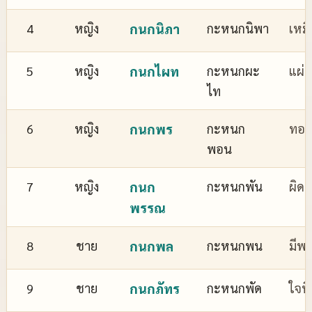
4
หญิง
กนกนิภา
กะหนกนิพา
เหม
5
หญิง
กนกไผท
กะหนกผะ
แผ่
ไท
6
หญิง
กนกพร
กะหนก
ทอง
พอน
7
หญิง
กนก
กะหนกพัน
ผิด
พรรณ
8
ชาย
กนกพล
กะหนกพน
มีพล
9
ชาย
กนกภัทร
กะหนกพัด
ใจที