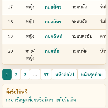
17
หญิง
กมลฉัตร
กะมนฉัด
ร่มใ
18
หญิง
กมลฉัตร
กะมนฉัด
ร่มใ
19
หญิง
กมลฉันท์
กะมนละฉัน
ควา
20
ชาย/
กมลทัต
กะมนทัด
บัว
หญิง
1
2
3
...
97
หน้าต่อไป
หน้าสุดท้าย
ตั้งชื่อให้ฟรี
กรอกข้อมูลเพื่อขอชื่อที่เหมาะกับวันเกิด