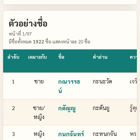
ตัวอย่างชื่อ
หน้าที่ 1/97
มีชื่อทั้งหมด
1922
ชื่อ แสดงหน้าละ 20 ชื่อ
ลำดับ
เหมาะกับ
ชื่อ
คำอ่าน
ควา
1
ชาย
กณวรรธ
กะนะวัด
เจริ
น์
2
ชาย/
กตัญญู
กะตันยู
รู้ค
หญิง
3
หญิง
กนกจันทร์
กะหนกจัน
พระจ