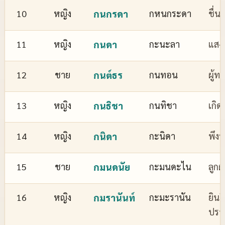
10
หญิง
กนกรดา
กหนกระดา
ชื่
11
หญิง
กนดา
กะนะลา
แสงส
12
ชาย
กนต์ธร
กนทอน
ผู้ทร
13
หญิง
กนธิชา
กนทิชา
เกิด
14
หญิง
กนิดา
กะนิดา
พึงพ
15
ชาย
กมนดนัย
กะมนดะไน
ลูกผ
16
หญิง
กมรานันท์
กะมะรานัน
ยินด
ปรา