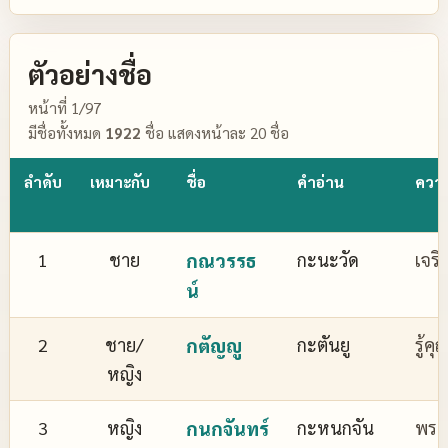
ตัวอย่างชื่อ
หน้าที่ 1/97
มีชื่อทั้งหมด
1922
ชื่อ แสดงหน้าละ 20 ชื่อ
ลำดับ
เหมาะกับ
ชื่อ
คำอ่าน
ควา
1
ชาย
กณวรรธ
กะนะวัด
เจริ
น์
2
ชาย/
กตัญญู
กะตันยู
รู้ค
หญิง
3
หญิง
กนกจันทร์
กะหนกจัน
พระจ