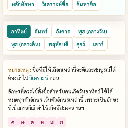
หลักทักษา
วิเคราะห์ชื่อ
ค้นหาชื่อ
อาทิตย์
จันทร์
อังคาร
พุธ (กลางวัน)
พุธ (กลางคืน)
พฤหัสบดี
ศุกร์
เสาร์
หมายเหตุ :
ชื่อที่มีให้เลือกเหล่านี้จะดีและสมบูรณ์ได้
ต้องนำไป
วิเคราะห์
ก่อน
อักษรที่ควรใช้ตั้งชื่อสำหรับคนเกิดวันอาทิตย์ ใช้ได้
หมดทุกตัวอักษร เว้นตัวอักษรเหล่านี้ เพราะเป็นอักษร
ที่เป็นกาลกิณี ทำให้เกิดอัปมงคล ฯลฯ
ศ
ษ
ส
ห
ฬ
ฮ