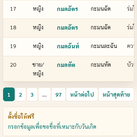
17
หญิง
กมลฉัตร
กะมนฉัด
ร่มใ
18
หญิง
กมลฉัตร
กะมนฉัด
ร่มใ
19
หญิง
กมลฉันท์
กะมนละฉัน
ควา
20
ชาย/
กมลทัต
กะมนทัด
บัว
หญิง
1
2
3
...
97
หน้าต่อไป
หน้าสุดท้าย
ตั้งชื่อให้ฟรี
กรอกข้อมูลเพื่อขอชื่อที่เหมาะกับวันเกิด