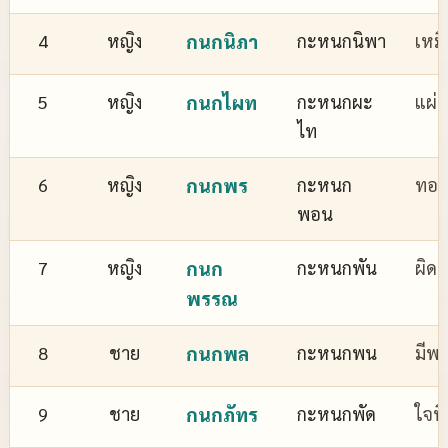
4
หญิง
กนกนิภา
กะหนกนิพา
เหม
5
หญิง
กนกไผท
กะหนกผะ
แผ่
ไท
6
หญิง
กนกพร
กะหนก
ทอง
พอน
7
หญิง
กนก
กะหนกพัน
ผิด
พรรณ
8
ชาย
กนกพล
กะหนกพน
มีพล
9
ชาย
กนกภัทร
กะหนกพัด
ใจที